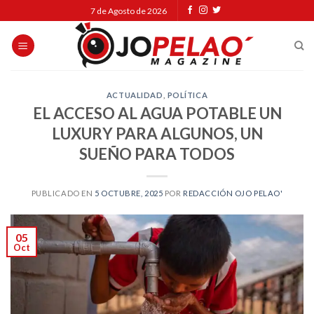
Skip
7 de Agosto de 2026
to
content
ACTUALIDAD
,
POLÍTICA
EL ACCESO AL AGUA POTABLE UN
LUXURY PARA ALGUNOS, UN
SUEÑO PARA TODOS
PUBLICADO EN
5 OCTUBRE, 2025
POR
REDACCIÓN OJO PELAO'
05
Oct