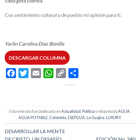
cada gota cuenta.
Con sentimiento cultural y de pueblo mi opinión para ti.
Yarlin Carolina Díaz Bonilla
DESCARGAR COLUMNA
Facebook
Twitter
Email
WhatsApp
Copy
Compartir
Link
Esta entrada fue publicada en
Actualidad
,
Política
y etiquetada
AGUA
,
AGUA POTABLE
,
Colombia
,
ESEPGUA
,
La Guajira
,
LUXURY
.
DESARROLLAR LA MENTE
DE CRISTO. UN DESAFÍO
EDICIÓN No. 240