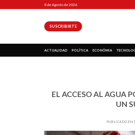
Skip
8 de Agosto de 2026
to
content
SUSCRIBIRTE
ok
ACTUALIDAD
POLÍTICA
ECONÓMIA
TECNOLO
pp
EL ACCESO AL AGUA 
UN S
ir
PUBLICADO EN