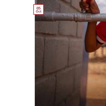
05
Oct