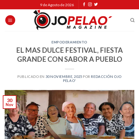
Skip
9 de Agosto de 2026
to
content
EMPODERAMIENTO
EL MAS DULCE FESTIVAL, FIESTA
GRANDE CON SABOR A PUEBLO
PUBLICADO EN
30 NOVIEMBRE, 2025
POR
REDACCIÓN OJO
PELAO'
30
Nov