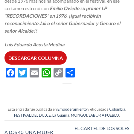
desde 1976 más nos ha acompañado en el festival, en ese
certamen estrenó con
Emilio Oviedo su primer LP
“RECORDACIONES” en 1976.
¡Igual recibirán
reconocimiento Jairo el señor Gobernador y Genaro el
señor Alcalde!!
Luis Eduardo Acosta Medina
DESCARGAR COLUMNA
Facebook
Twitter
Email
WhatsApp
Copy
Compartir
Link
Esta entrada fue publicada en
Empoderamiento
y etiquetada
Colombia
,
FESTIVAL DEL DULCE
,
La Guajira
,
MONGUI
,
SABOR A PUEBLO
.
EL CARTEL DE LOS SOLES
A LOS 40, UNA MUJER