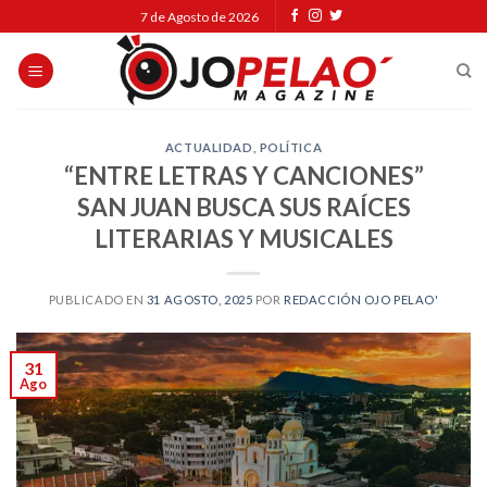
Skip
7 de Agosto de 2026
to
content
ACTUALIDAD
,
POLÍTICA
“ENTRE LETRAS Y CANCIONES”
SAN JUAN BUSCA SUS RAÍCES
LITERARIAS Y MUSICALES
PUBLICADO EN
31 AGOSTO, 2025
POR
REDACCIÓN OJO PELAO'
31
Ago