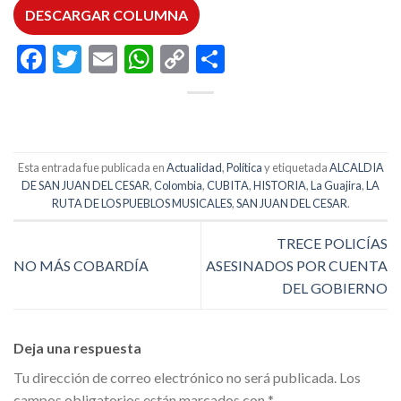
DESCARGAR COLUMNA
Facebook
Twitter
Email
WhatsApp
Copy
Compartir
Link
Esta entrada fue publicada en
Actualidad
,
Política
y etiquetada
ALCALDIA
DE SAN JUAN DEL CESAR
,
Colombia
,
CUBITA
,
HISTORIA
,
La Guajira
,
LA
RUTA DE LOS PUEBLOS MUSICALES
,
SAN JUAN DEL CESAR
.
TRECE POLICÍAS
NO MÁS COBARDÍA
ASESINADOS POR CUENTA
DEL GOBIERNO
Deja una respuesta
Tu dirección de correo electrónico no será publicada.
Los
campos obligatorios están marcados con
*