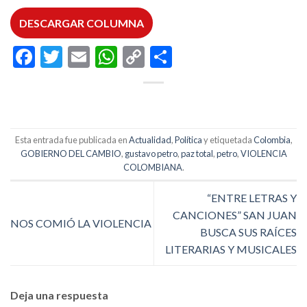
DESCARGAR COLUMNA
Facebook
Twitter
Email
WhatsApp
Copy
Compartir
Link
Esta entrada fue publicada en
Actualidad
,
Política
y etiquetada
Colombia
,
GOBIERNO DEL CAMBIO
,
gustavo petro
,
paz total
,
petro
,
VIOLENCIA
COLOMBIANA
.
“ENTRE LETRAS Y
CANCIONES” SAN JUAN
NOS COMIÓ LA VIOLENCIA
BUSCA SUS RAÍCES
LITERARIAS Y MUSICALES
Deja una respuesta