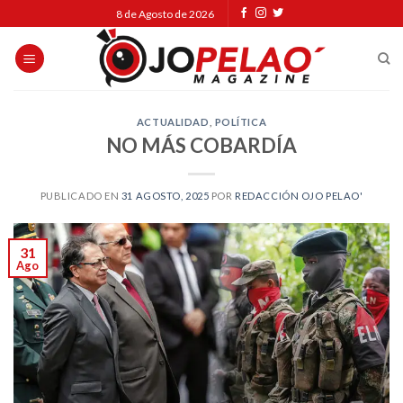
Skip
8 de Agosto de 2026
to
content
ACTUALIDAD
,
POLÍTICA
NO MÁS COBARDÍA
PUBLICADO EN
31 AGOSTO, 2025
POR
REDACCIÓN OJO PELAO'
31
Ago