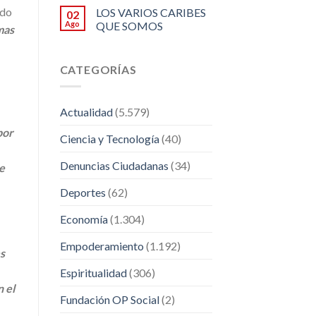
ndo
LOS VARIOS CARIBES
02
Ago
QUE SOMOS
mas
CATEGORÍAS
Actualidad
(5.579)
por
Ciencia y Tecnología
(40)
Denuncias Ciudadanas
(34)
e
Deportes
(62)
Economía
(1.304)
Empoderamiento
(1.192)
s
Espiritualidad
(306)
n el
Fundación OP Social
(2)