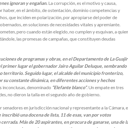
enes ignoran y engañan.
La corrupción, es el motivo y causa,
or haber, en el ámbito, de ostentación, dominio competencias y
hos, que inciden en polarización, por apropiarse del poder de
obernados, en soluciones de necesidades vitales y apremiante.
ometen, pero cuando están elegido, no cumplen y esquivan, a quie
ordándole, las promesas de campañas, que constituyen deudas
ecuciones de programas y obras, en el Departamento de La Guajir
el primer lugar el gobernador Jairo Aguilar Deluque, sembrando
territorio. Seguido lugar, el alcalde del municipio fronterizo,
r su constante dinámica, en diferentes acciones y hechos
s inconclusas, denominado
“Elefante blanco”
. Un empate en tres
des, no dieron la talla en el segundo año de gobierno.
ir senadores en jurisdicción nacional y representante a la Cámara, 
e inscribió una docena de lista, 11 de esas, van por votos
a cerrada. Más de 20 aspirantes, en procura de ganarse, una de l