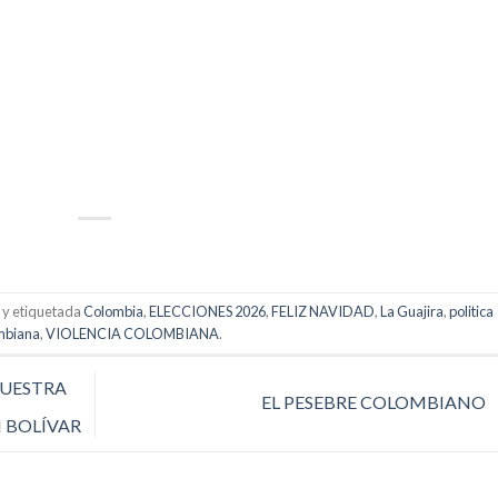
p
artir
y etiquetada
Colombia
,
ELECCIONES 2026
,
FELIZ NAVIDAD
,
La Guajira
,
politica
mbiana
,
VIOLENCIA COLOMBIANA
.
MUESTRA
EL PESEBRE COLOMBIANO
N BOLÍVAR