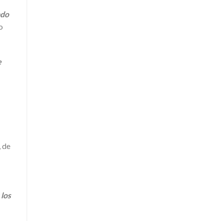
ado
o
e
, de
 los