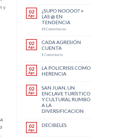
n y
¿SUPO NOOOO? +
02
Ago
LAS @ EN
TENDENCIA
15
Comentarios
CADA AGRESIÓN
02
Ago
CUENTA
1
Comentario
LA POLICRISIS COMO
02
Ago
HERENCIA
SAN JUAN, UN
02
Ago
ENCLAVE TURÍSTICO
Y CULTURAL RUMBO
A LA
DIVERSIFICACION
a,
DECIBELES
02
o
Ago
,