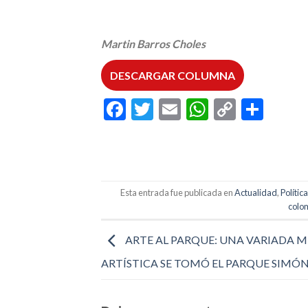
Martin Barros Choles
DESCARGAR COLUMNA
Facebook
Twitter
Email
WhatsAp
Copy
Comp
Link
Esta entrada fue publicada en
Actualidad
,
Política
colo
ARTE AL PARQUE: UNA VARIADA 
ARTÍSTICA SE TOMÓ EL PARQUE SIMÓ