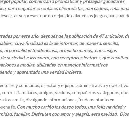
l argot popular, comienzan a pronosticar y presagiar ganadores,
ca, para negociar en enlaces clientelistas, mercadeos, relacion
escartar sorpresas, que no dejan de calar en los juegos, aun cuand
edes por este año, después de la publicación de 47 artículos, d
ables, cuya finalidad es la de informar, de manera: sencilla,
io, ni parcialidad tendenciosa, ni mucho menos, con sesgos
a de seriedad e irrespeto, con receptores lectores, que resultan
ciones a medias, utilizadas en manejos informativos
giendo y aparentado una verdad incierta.
ectores y conocidos, director y equipo, administrativo y operativo
con mis familiares, amigos, vecinos, compañeros y allegados, que
ra transmitir, divulgando informaciones, fundamentadas en
buena fe.
Con mucho cariño les deseo todos, una feliz navidad y
idad, familiar. Disfruten con amor y alegría, esta navidad. Dios