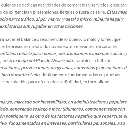
 quienes se dedican actividades de comercios y servicios, ejecuta
 de exigencias y pretensiones, ilegales o fuera de serie.
Estas mis
cio narcotráfico, al por mayor y detal o micro, minería ilegal y
a explotarlas subyugadas en otras naciones.
 hacer el balance o resumen, de lo bueno, lo malo y lo feo, que
n este presente, no ha sido novedoso, ni relevantes, de carácter
ntales, reina la parsimonias, desatenciones e incomunicación; 
en el manejo del Plan de Desarrollo.
También la falta de
eraciones, proyecciones, programas, convenios y ejecuciones d
 hizo durante el año,
debidamente fundamentadas en pruebas
o especulación, para efecto de credibilidad, en formalidad
.
amargo, marcado por inestabilidad, en administraciones populare
miedo, generando sosiego e incertidumbres, compenetrados con
ión politiquera, es otro de los factores negativo que repercute e
ivo, fundamentados en intereses: particulares personales, a su