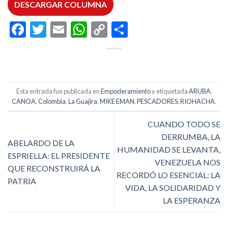
DESCARGAR COLUMNA
Facebook
Twitter
Email
WhatsApp
Copy
Compartir
Link
Esta entrada fue publicada en
Empoderamiento
y etiquetada
ARUBA
,
CANOA
,
Colombia
,
La Guajira
,
MIKE EMAN
,
PESCADORES
,
RIOHACHA
.
CUANDO TODO SE
DERRUMBA, LA
ABELARDO DE LA
HUMANIDAD SE LEVANTA,
ESPRIELLA: EL PRESIDENTE
VENEZUELA NOS
QUE RECONSTRUIRÁ LA
RECORDÓ LO ESENCIAL: LA
PATRIA
VIDA, LA SOLIDARIDAD Y
LA ESPERANZA