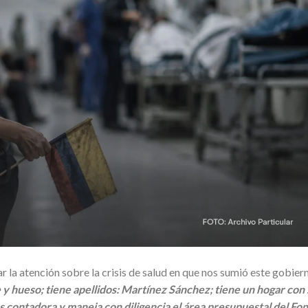
r la atención sobre la crisis de salud en que nos sumió este gobier
 y hueso; tiene apellidos: Martínez Sánchez; tiene un hogar con 
es contadora y maneja con diligencia el área presupuestal del Fo