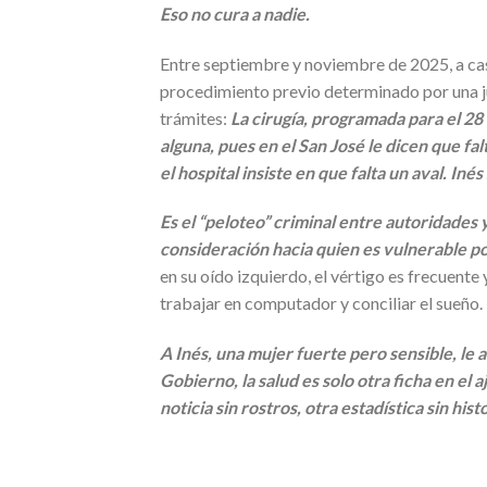
Eso no cura a nadie.
Entre septiembre y noviembre de 2025, a cas
procedimiento previo determinado por una j
trámites:
La cirugía, programada para el 28 
alguna, pues en el San José le dicen que f
el hospital insiste en que falta un aval. Iné
Es el “peloteo” criminal entre autoridades y
consideración hacia quien es vulnerable p
en su oído izquierdo, el vértigo es frecuente 
trabajar en computador y conciliar el sueño.
A Inés, una mujer fuerte pero sensible, le 
Gobierno, la salud es solo otra ficha en el 
noticia sin rostros, otra estadística sin histo