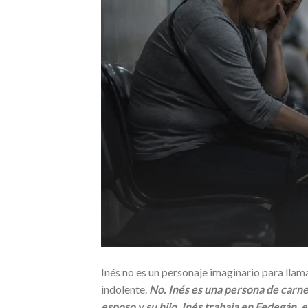
Inés no es un personaje imaginario para llama
indolente.
No. Inés es una persona de carne
esposo y su hijo. Inés trabaja en Fedegán, 