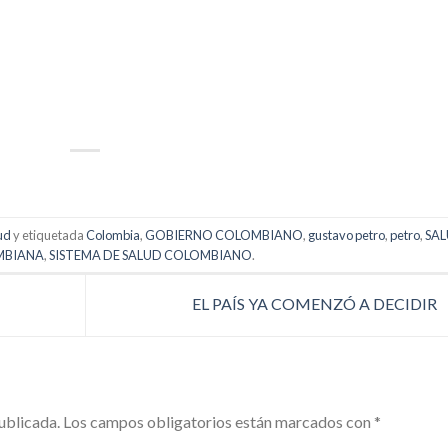
p
artir
ud
y etiquetada
Colombia
,
GOBIERNO COLOMBIANO
,
gustavo petro
,
petro
,
SA
MBIANA
,
SISTEMA DE SALUD COLOMBIANO
.
EL PAÍS YA COMENZÓ A DECIDIR
ublicada.
Los campos obligatorios están marcados con
*