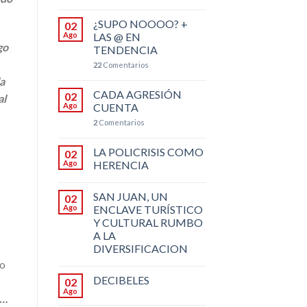
¿SUPO NOOOO? +
02
Ago
LAS @ EN
go
TENDENCIA
22
Comentarios
la
CADA AGRESIÓN
02
al
Ago
CUENTA
2
Comentarios
LA POLICRISIS COMO
02
Ago
HERENCIA
SAN JUAN, UN
02
Ago
ENCLAVE TURÍSTICO
Y CULTURAL RUMBO
A LA
DIVERSIFICACION
no
DECIBELES
02
Ago
o…