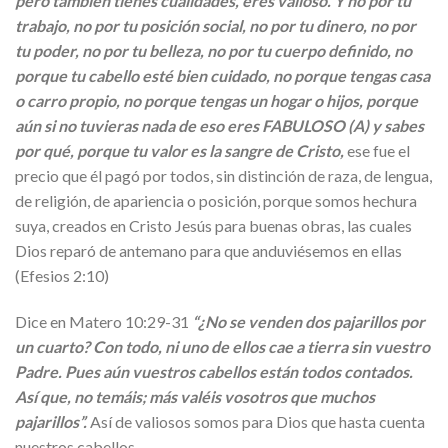
pero también tienes cualidades, eres valioso. Y no por tu
trabajo, no por tu posición social, no por tu dinero, no por
tu poder, no por tu belleza, no por tu cuerpo definido, no
porque tu cabello esté bien cuidado, no porque tengas casa
o carro propio, no porque tengas un hogar o hijos, porque
aún si no tuvieras nada de eso eres FABULOSO (A) y sabes
por qué, porque tu valor es la sangre de Cristo,
ese fue el
precio que él pagó por todos, sin distinción de raza, de lengua,
de religión, de apariencia o posición, porque somos hechura
suya, creados en Cristo Jesús para buenas obras, las cuales
Dios reparó de antemano para que anduviésemos en ellas
(Efesios 2:10)
Dice en Matero 10:29-31
“¿No se venden dos pajarillos por
un cuarto? Con todo, ni uno de ellos cae a tierra sin vuestro
Padre. Pues aún vuestros cabellos están todos contados.
Así que, no temáis; más valéis vosotros que muchos
pajarillos”
.
Así de valiosos somos para Dios que hasta cuenta
nuestros cabellos.