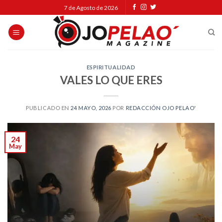
Skip
7 de Agosto de 2026
to
content
ESPIRITUALIDAD
VALES LO QUE ERES
PUBLICADO EN
24 MAYO, 2026
POR
REDACCIÓN OJO PELAO'
24
May