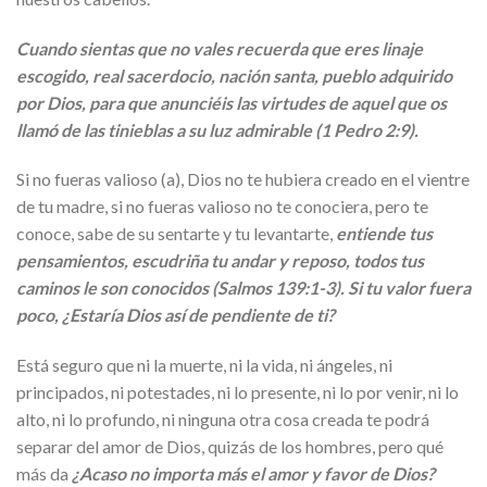
Cuando sientas que no vales recuerda que eres linaje
escogido, real sacerdocio, nación santa, pueblo adquirido
por Dios, para que anunciéis las virtudes de aquel que os
llamó de las tinieblas a su luz admirable (1 Pedro 2:9).
Si no fueras valioso (a), Dios no te hubiera creado en el vientre
de tu madre, si no fueras valioso no te conociera, pero te
conoce, sabe de su sentarte y tu levantarte,
entiende tus
pensamientos, escudriña tu andar y reposo, todos tus
caminos le son conocidos (Salmos 139:1-3). Si tu valor fuera
poco, ¿Estaría Dios así de pendiente de ti?
Está seguro que ni la muerte, ni la vida, ni ángeles, ni
principados, ni potestades, ni lo presente, ni lo por venir, ni lo
alto, ni lo profundo, ni ninguna otra cosa creada te podrá
separar del amor de Dios, quizás de los hombres, pero qué
más da
¿Acaso no importa más el amor y favor de Dios?