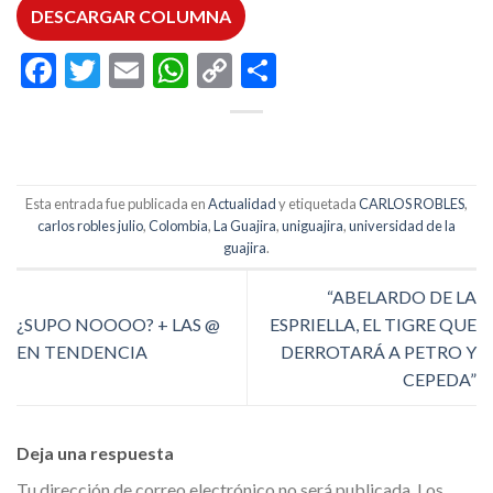
DESCARGAR COLUMNA
Facebook
Twitter
Email
WhatsApp
Copy
Compartir
Link
Esta entrada fue publicada en
Actualidad
y etiquetada
CARLOS ROBLES
,
carlos robles julio
,
Colombia
,
La Guajira
,
uniguajira
,
universidad de la
guajira
.
“ABELARDO DE LA
¿SUPO NOOOO? + LAS @
ESPRIELLA, EL TIGRE QUE
EN TENDENCIA
DERROTARÁ A PETRO Y
CEPEDA”
Deja una respuesta
Tu dirección de correo electrónico no será publicada.
Los