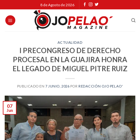
Skip
8 de Agosto de 2026
to
content
ACTUALIDAD
I PRECONGRESO DE DERECHO
PROCESAL EN LA GUAJIRA HONRA
EL LEGADO DE MIGUEL PITRE RUIZ
PUBLICADO EN
7 JUNIO, 2026
POR
REDACCIÓN OJO PELAO'
07
Jun