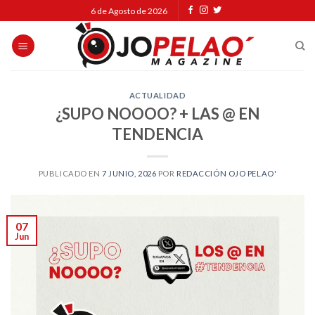
Skip
6 de Agosto de 2026
to
content
ACTUALIDAD
¿SUPO NOOOO? + LAS @ EN
TENDENCIA
PUBLICADO EN
7 JUNIO, 2026
POR
REDACCIÓN OJO PELAO'
07
Jun