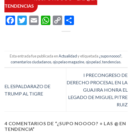
TENDENCIAS
Facebook
Twitter
Email
WhatsApp
Copy
Compartir
Link
Esta entrada fue publicada en
Actualidad
y etiquetada
¿supo noooo?
,
comentarios ciudadanos
,
ojo pelao magazine
,
ojo pelao'
,
tendencias
.
I PRECONGRESO DE
DERECHO PROCESAL EN LA
EL ESPALDARAZO DE
GUAJIRA HONRA EL
TRUMP AL TIGRE
LEGADO DE MIGUEL PITRE
RUIZ
4 COMENTARIOS DE “
¿SUPO NOOOO? + LAS @ EN
TENDENCIA
”