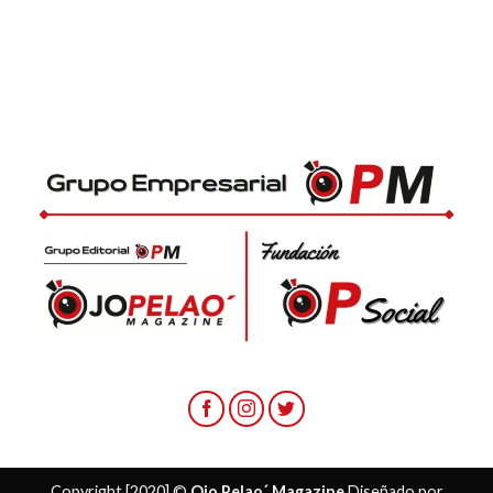
Copyright [2020] ©
Ojo Pelao´ Magazine
Diseñado por