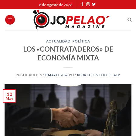
Skip
8 de Agosto de 2026
to
content
ACTUALIDAD
,
POLÍTICA
LOS «CONTRATADEROS» DE
ECONOMÍA MIXTA
PUBLICADO EN
10 MAYO, 2026
POR
REDACCIÓN OJO PELAO'
10
May