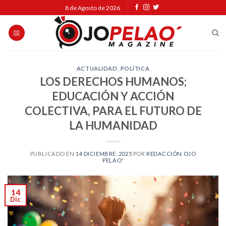
Skip
8 de Agosto de 2026
to
content
ACTUALIDAD
,
POLÍTICA
LOS DERECHOS HUMANOS;
EDUCACIÓN Y ACCIÓN
COLECTIVA, PARA EL FUTURO DE
LA HUMANIDAD
PUBLICADO EN
14 DICIEMBRE, 2025
POR
REDACCIÓN OJO
PELAO'
14
Dic