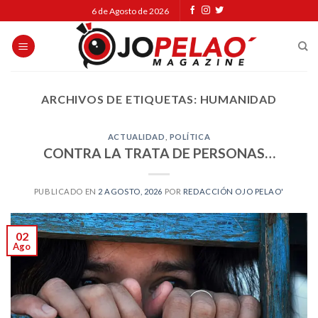
Skip
6 de Agosto de 2026
to
content
ARCHIVOS DE ETIQUETAS:
HUMANIDAD
ACTUALIDAD
,
POLÍTICA
CONTRA LA TRATA DE PERSONAS…
PUBLICADO EN
2 AGOSTO, 2026
POR
REDACCIÓN OJO PELAO'
02
Ago