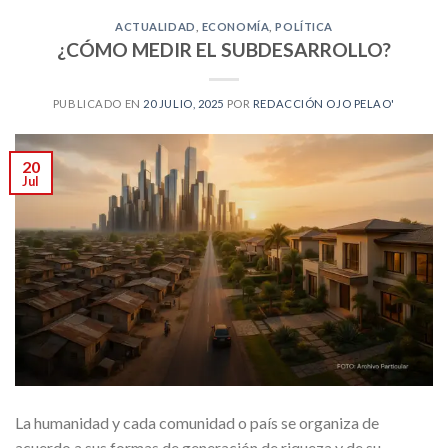
ACTUALIDAD
,
ECONOMÍA
,
POLÍTICA
¿CÓMO MEDIR EL SUBDESARROLLO?
PUBLICADO EN
20 JULIO, 2025
POR
REDACCIÓN OJO PELAO'
20
Jul
La humanidad y cada comunidad o país se organiza de
acuerdo a sus formas de generación de riqueza y de su