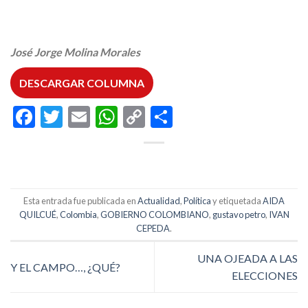
José Jorge Molina Morales
DESCARGAR COLUMNA
Facebook
Twitter
Email
WhatsApp
Copy
Compartir
Link
Esta entrada fue publicada en
Actualidad
,
Política
y etiquetada
AIDA
QUILCUÉ
,
Colombia
,
GOBIERNO COLOMBIANO
,
gustavo petro
,
IVAN
CEPEDA
.
UNA OJEADA A LAS
Y EL CAMPO…, ¿QUÉ?
ELECCIONES