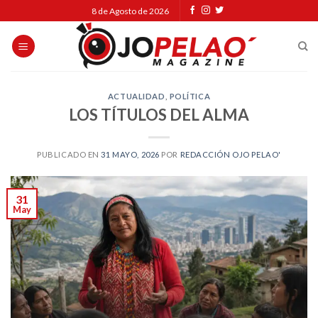
Skip
8 de Agosto de 2026
to
content
ACTUALIDAD
,
POLÍTICA
LOS TÍTULOS DEL ALMA
PUBLICADO EN
31 MAYO, 2026
POR
REDACCIÓN OJO PELAO'
31
May