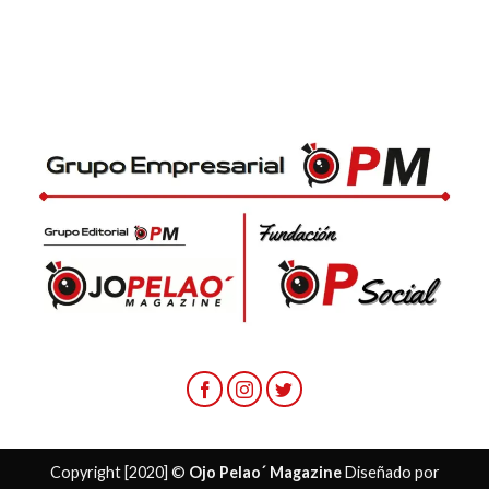
Copyright [2020] ©
Ojo Pelao´ Magazine
Diseñado por