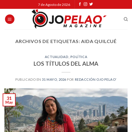
Skip
7 de Agosto de 2026
to
content
ARCHIVOS DE ETIQUETAS:
AIDA QUILCUÉ
ACTUALIDAD
,
POLÍTICA
LOS TÍTULOS DEL ALMA
PUBLICADO EN
31 MAYO, 2026
POR
REDACCIÓN OJO PELAO'
31
May