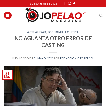
Skip
10 de Agosto de 2026
to
content
ACTUALIDAD
,
ECONOMÍA
,
POLÍTICA
NO AGUANTA OTRO ERROR DE
CASTING
PUBLICADO EN
31 MAYO, 2026
POR
REDACCIÓN OJO PELAO'
31
May