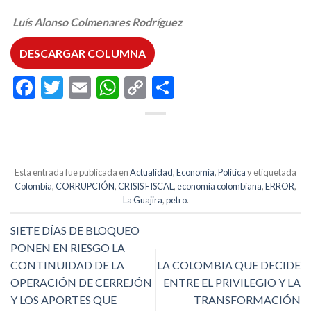
Luís Alonso Colmenares Rodríguez
DESCARGAR COLUMNA
Facebook
Twitter
Email
WhatsApp
Copy
Compartir
Link
Esta entrada fue publicada en
Actualidad
,
Economía
,
Política
y etiquetada
Colombia
,
CORRUPCIÓN
,
CRISIS FISCAL
,
economia colombiana
,
ERROR
,
La Guajira
,
petro
.
SIETE DÍAS DE BLOQUEO
PONEN EN RIESGO LA
CONTINUIDAD DE LA
LA COLOMBIA QUE DECIDE
OPERACIÓN DE CERREJÓN
ENTRE EL PRIVILEGIO Y LA
Y LOS APORTES QUE
TRANSFORMACIÓN