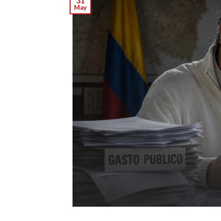
31
May