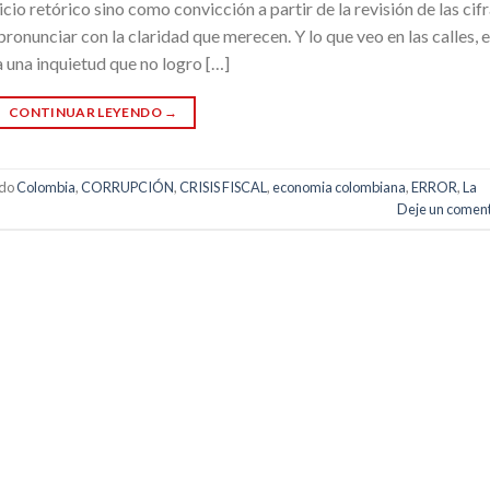
 retórico sino como convicción a partir de la revisión de las cif
ronunciar con la claridad que merecen. Y lo que veo en las calles, 
a una inquietud que no logro […]
CONTINUAR LEYENDO
→
ado
Colombia
,
CORRUPCIÓN
,
CRISIS FISCAL
,
economia colombiana
,
ERROR
,
La
Deje un coment