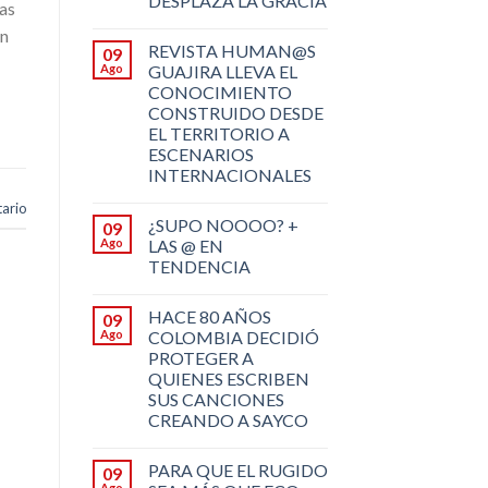
DESPLAZA LA GRACIA
ras
en
REVISTA HUMAN@S
09
Ago
GUAJIRA LLEVA EL
CONOCIMIENTO
CONSTRUIDO DESDE
EL TERRITORIO A
ESCENARIOS
INTERNACIONALES
ario
¿SUPO NOOOO? +
09
Ago
LAS @ EN
TENDENCIA
HACE 80 AÑOS
09
Ago
COLOMBIA DECIDIÓ
PROTEGER A
QUIENES ESCRIBEN
SUS CANCIONES
CREANDO A SAYCO
PARA QUE EL RUGIDO
09
Ago