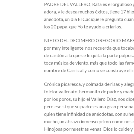
PADRE DEL VALLERO, Rafa es el orgulloso padr
adora, y le desea muchos éxitos, tiene 17 hij
anécdota, un día El Cacique le pregunta cuan
los 20 papa, que Yo te ayudo a criarlos.
NIETO DEL DECIMERO GREGORIO MAESTRE: Su
por muy inteligente, nos recuerda que tocaba 
de cardón a la que se le quita la parte pulpos
toca música de viento, más que todo las famo
nombre de Carrizal y como se construye el i
Crónica picaresca, y colmada de risas y aleg
folclor vallenato, hermanito de padre y mad
por los poros, su hijo el Vallero Díaz, nos di
pero eso sí que su padre es una gran persona
quien tiene infinidad de anécdotas, con su h
mucho, un abrazo inmenso primo como nos de
Hinojosa por nuestras venas, Dios lo cuide y