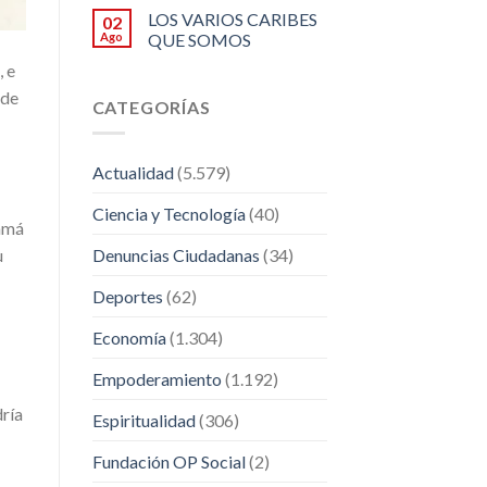
LOS VARIOS CARIBES
02
Ago
QUE SOMOS
, e
 de
CATEGORÍAS
Actualidad
(5.579)
Ciencia y Tecnología
(40)
mamá
Denuncias Ciudadanas
(34)
u
Deportes
(62)
Economía
(1.304)
Empoderamiento
(1.192)
dría
Espiritualidad
(306)
Fundación OP Social
(2)