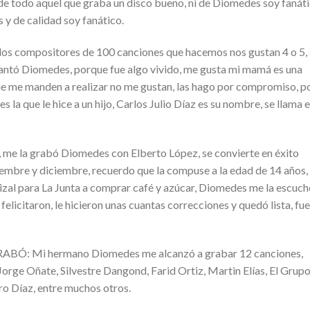
odo aquel que graba un disco bueno, ni de Diomedes soy fanáti
 y de calidad soy fanático.
compositores de 100 canciones que hacemos nos gustan 4 o 5, 
 cantó Diomedes, porque fue algo vivido, me gusta mi mamá es una
que me manden a realizar no me gustan, las hago por compromiso, p
 la que le hice a un hijo, Carlos Julio Díaz es su nombre, se llama e
 la grabó Diomedes con Elberto López, se convierte en éxito
iembre y diciembre, recuerdo que la compuse a la edad de 14 años,
rizal para La Junta a comprar café y azúcar, Diomedes me la escuc
elicitaron, le hicieron unas cuantas correcciones y quedó lista, fue
 Mi hermano Diomedes me alcanzó a grabar 12 canciones,
orge Oñate, Silvestre Dangond, Farid Ortiz, Martin Elías, El Grup
o Díaz, entre muchos otros.