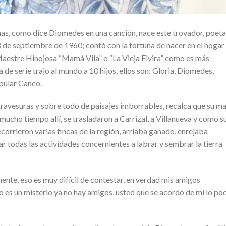
anas, como dice Diomedes en una canción, nace este trovador, poeta
28 de septiembre de 1960; contó con la fortuna de nacer en el hogar
Maestre Hinojosa “Mamá Vila” o “La Vieja Elvira” como es más
de serie trajo al mundo a 10 hijos, ellos son: Gloria, Diomedes,
opular Canco.
, travesuras y sobre todo de paisajes imborrables, recalca que su 
mucho tiempo allí, se trasladaron a Carrizal, a Villanueva y como s
corrieron varias fincas de la región, arriaba ganado, enrejaba
r todas las actividades concernientes a labrar y sembrar la tierra
, eso es muy difícil de contestar, en verdad mis amigos
es un misterio ya no hay amigos, usted que se acordó de mi lo po