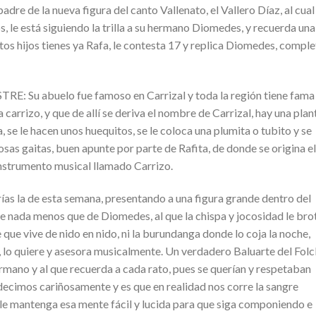
e de la nueva figura del canto Vallenato, el Vallero Díaz, al cual
os, le está siguiendo la trilla a su hermano Diomedes, y recuerda una
tos hijos tienes ya Rafa, le contesta 17 y replica Diomedes, comple
 abuelo fue famoso en Carrizal y toda la región tiene fama
carrizo, y que de allí se deriva el nombre de Carrizal, hay una plan
a, se le hacen unos huequitos, se le coloca una plumita o tubito y se
sas gaitas, buen apunte por parte de Rafita, de donde se origina el
nstrumento musical llamado Carrizo.
rías la de esta semana, presentando a una figura grande dentro del
re nada menos que de Diomedes, al que la chispa y jocosidad le bro
ce que vive de nido en nido, ni la burundanga donde lo coja la noche,
, lo quiere y asesora musicalmente. Un verdadero Baluarte del Folcl
ermano y al que recuerda a cada rato, pues se querían y respetaban
cimos cariñosamente y es que en realidad nos corre la sangre
 le mantenga esa mente fácil y lucida para que siga componiendo e