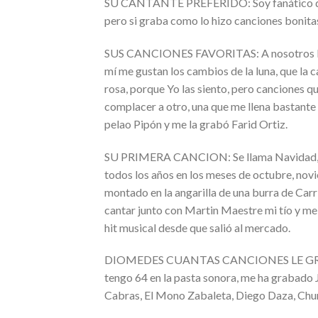
SU CANTANTE PREFERIDO: Soy fanático de t
pero si graba como lo hizo canciones bonitas
SUS CANCIONES FAVORITAS: A nosotros los 
mí me gustan los cambios de la luna, que la
rosa, porque Yo las siento, pero canciones 
complacer a otro, una que me llena bastante es
pelao Pipón y me la grabó Farid Ortiz.
SU PRIMERA CANCION: Se llama Navidad, me
todos los años en los meses de octubre, nov
montado en la angarilla de una burra de Car
cantar junto con Martin Maestre mi tío y me f
hit musical desde que salió al mercado.
DIOMEDES CUANTAS CANCIONES LE GRABÓ:
tengo 64 en la pasta sonora, me ha grabado J
Cabras, El Mono Zabaleta, Diego Daza, Chur