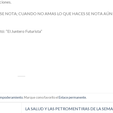
ciones.
SE NOTA; CUANDO NO AMAS LO QUE HACES SE NOTA AÚN
ó: “El Juntero Futurista”
p
artir
mpoderamiento
. Marque como favorito el
Enlace permanente
.
LA SALUD Y LAS PETROMENTIRAS DE LA SEM