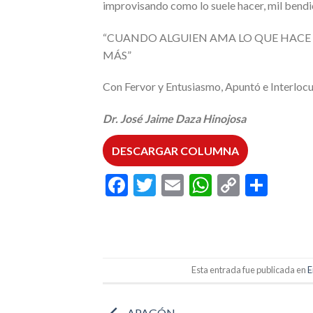
improvisando como lo suele hacer, mil bendi
“CUANDO ALGUIEN AMA LO QUE HACE 
MÁS”
Con Fervor y Entusiasmo, Apuntó e Interlocut
Dr. José Jaime Daza Hinojosa
DESCARGAR COLUMNA
Facebook
Twitter
Email
WhatsAp
Copy
Comp
Link
Esta entrada fue publicada en
E
APAGÓN