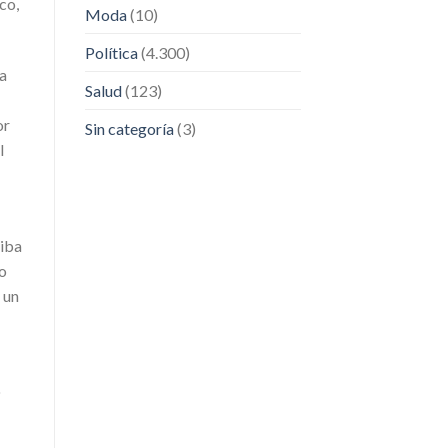
co,
Moda
(10)
Política
(4.300)
a
Salud
(123)
or
Sin categoría
(3)
l
 iba
ho
 un
o