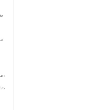
ta
ta
tan
or,