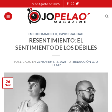
Skip
9 de Agosto de 2026
to
content
EMPODERAMIENTO
,
ESPIRITUALIDAD
RESENTIMIENTO: EL
SENTIMIENTO DE LOS DÉBILES
PUBLICADO EN
26 NOVIEMBRE, 2023
POR
REDACCIÓN OJO
PELAO'
26
Nov