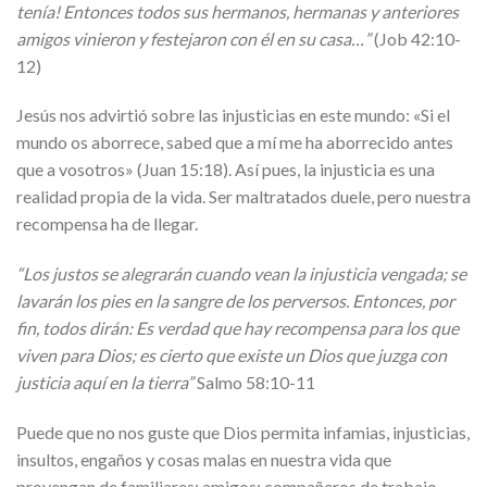
tenía! Entonces todos sus hermanos, hermanas y anteriores
amigos vinieron y festejaron con él en su casa…”
(Job 42:10-
12)
Jesús nos advirtió sobre las injusticias en este mundo: «Si el
mundo os aborrece, sabed que a mí me ha aborrecido antes
que a vosotros» (Juan 15:18). Así pues, la injusticia es una
realidad propia de la vida. Ser maltratados duele, pero nuestra
recompensa ha de llegar.
“Los justos se alegrarán cuando vean la injusticia vengada; se
lavarán los pies en la sangre de los perversos. Entonces, por
fin, todos dirán: Es verdad que hay recompensa para los que
viven para Dios; es cierto que existe un Dios que juzga con
justicia aquí en la tierra”
Salmo 58:10-11
Puede que no nos guste que Dios permita infamias, injusticias,
insultos, engaños y cosas malas en nuestra vida que
provengan de familiares; amigos; compañeros de trabajo,