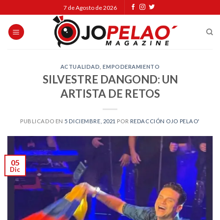
Skip
7 de Agosto de 2026
to
content
ACTUALIDAD
,
EMPODERAMIENTO
SILVESTRE DANGOND: UN
ARTISTA DE RETOS
PUBLICADO EN
5 DICIEMBRE, 2021
POR
REDACCIÓN OJO PELAO'
05
Dic