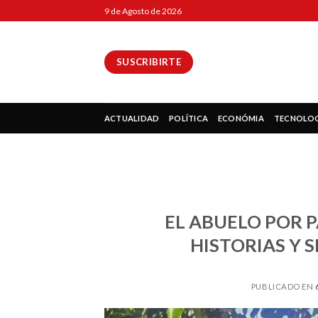
Skip
9 de Agosto de 2026
to
content
SUSCRIBIRTE
ok
ACTUALIDAD
POLÍTICA
ECONÓMIA
TECNOLO
pp
EL ABUELO POR
HISTORIAS Y 
ir
PUBLICADO EN