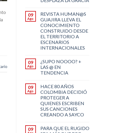
DESPLAZA LA GRACIA
nto
REVISTA HUMAN@S
09
la
Ago
GUAJIRA LLEVA EL
CONOCIMIENTO
CONSTRUIDO DESDE
EL TERRITORIO A
ESCENARIOS
INTERNACIONALES
¿SUPO NOOOO? +
09
Ago
LAS @ EN
ario
TENDENCIA
HACE 80 AÑOS
09
Ago
COLOMBIA DECIDIÓ
PROTEGER A
QUIENES ESCRIBEN
SUS CANCIONES
CREANDO A SAYCO
PARA QUE EL RUGIDO
09
Ago