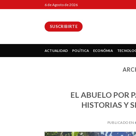
Skip
6 de Agosto de 2026
to
content
SUSCRIBIRTE
ok
ACTUALIDAD
POLÍTICA
ECONÓMIA
TECNOLO
ARC
pp
EL ABUELO POR
HISTORIAS Y 
ir
PUBLICADO EN