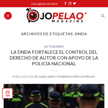
Skip
6 de Agosto de 2026
to
content
ARCHIVOS DE ETIQUETAS:
DNDA
ACTUALIDAD
LA DNDA FORTALECE EL CONTROL DEL
DERECHO DE AUTOR CON APOYO DE LA
POLICÍA NACIONAL
PUBLICADO EN
22 JUNIO, 2025
POR
REDACCIÓN OJO PELAO'
22
Jun