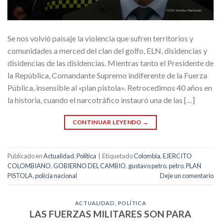
Se nos volvió paisaje la violencia que sufren territorios y
comunidades a merced del clan del golfo, ELN, disidencias y
disidencias de las disidencias. Mientras tanto el Presidente de
la República, Comandante Supremo indiferente de la Fuerza
Pública, insensible al «plan pistola». Retrocedimos 40 años en
la historia, cuando el narcotráfico instauró una de las […]
CONTINUAR LEYENDO
→
Publicado en
Actualidad
,
Política
|
Etiquetado
Colombia
,
EJERCITO
COLOMBIANO
,
GOBIERNO DEL CAMBIO
,
gustavo petro
,
petro
,
PLAN
PISTOLA
,
policia nacional
Deje un comentario
ACTUALIDAD
,
POLÍTICA
LAS FUERZAS MILITARES SON PARA