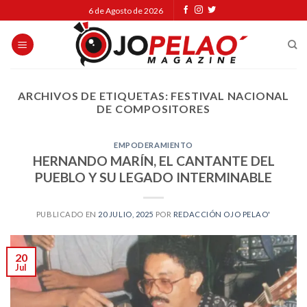
Skip
6 de Agosto de 2026
to
content
ARCHIVOS DE ETIQUETAS:
FESTIVAL NACIONAL
DE COMPOSITORES
EMPODERAMIENTO
HERNANDO MARÍN, EL CANTANTE DEL
PUEBLO Y SU LEGADO INTERMINABLE
PUBLICADO EN
20 JULIO, 2025
POR
REDACCIÓN OJO PELAO'
20
Jul