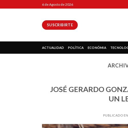
Skip
6 de Agosto de 2026
to
content
SUSCRIBIRTE
ok
ACTUALIDAD
POLÍTICA
ECONÓMIA
TECNOLO
ARCHIV
pp
JOSÉ GERARDO GONZÁ
UN L
ir
PUBLICADO E