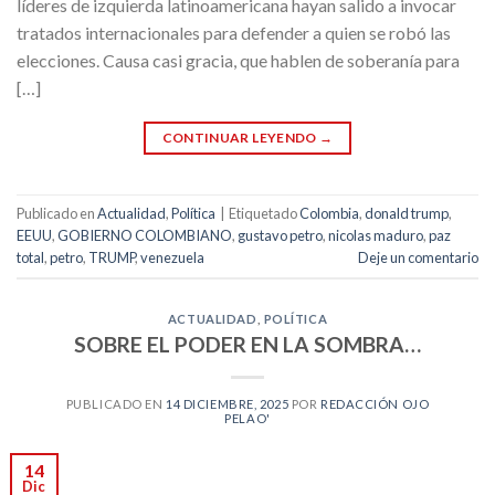
líderes de izquierda latinoamericana hayan salido a invocar
tratados internacionales para defender a quien se robó las
elecciones. Causa casi gracia, que hablen de soberanía para
[…]
CONTINUAR LEYENDO
→
Publicado en
Actualidad
,
Política
|
Etiquetado
Colombia
,
donald trump
,
EEUU
,
GOBIERNO COLOMBIANO
,
gustavo petro
,
nicolas maduro
,
paz
total
,
petro
,
TRUMP
,
venezuela
Deje un comentario
ACTUALIDAD
,
POLÍTICA
SOBRE EL PODER EN LA SOMBRA…
PUBLICADO EN
14 DICIEMBRE, 2025
POR
REDACCIÓN OJO
PELAO'
14
Dic