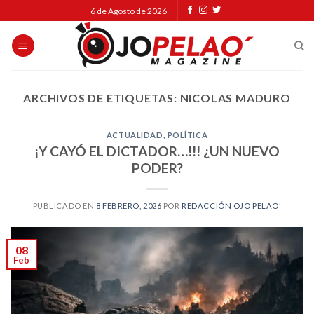
Skip
6 de Agosto de 2026
to
content
ARCHIVOS DE ETIQUETAS:
NICOLAS MADURO
ACTUALIDAD
,
POLÍTICA
¡Y CAYÓ EL DICTADOR…!!! ¿UN NUEVO
PODER?
PUBLICADO EN
8 FEBRERO, 2026
POR
REDACCIÓN OJO PELAO'
08
Feb