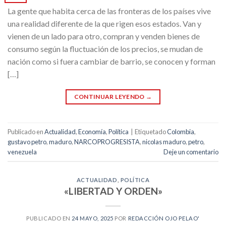
La gente que habita cerca de las fronteras de los países vive
una realidad diferente de la que rigen esos estados. Van y
vienen de un lado para otro, compran y venden bienes de
consumo según la fluctuación de los precios, se mudan de
nación como si fuera cambiar de barrio, se conocen y forman
[…]
CONTINUAR LEYENDO
→
Publicado en
Actualidad
,
Economía
,
Política
|
Etiquetado
Colombia
,
gustavo petro
,
maduro
,
NARCOPROGRESISTA
,
nicolas maduro
,
petro
,
venezuela
Deje un comentario
ACTUALIDAD
,
POLÍTICA
«LIBERTAD Y ORDEN»
PUBLICADO EN
24 MAYO, 2025
POR
REDACCIÓN OJO PELAO'