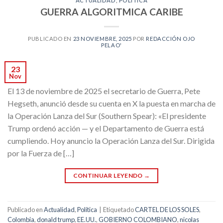
ACTUALIDAD
,
POLÍTICA
GUERRA ALGORITMICA CARIBE
PUBLICADO EN
23 NOVIEMBRE, 2025
POR
REDACCIÓN OJO
PELAO'
23
Nov
El 13 de noviembre de 2025 el secretario de Guerra, Pete
Hegseth, anunció desde su cuenta en X la puesta en marcha de
la Operación Lanza del Sur (Southern Spear): «El presidente
Trump ordenó acción — y el Departamento de Guerra está
cumpliendo. Hoy anuncio la Operación Lanza del Sur. Dirigida
por la Fuerza de […]
CONTINUAR LEYENDO
→
Publicado en
Actualidad
,
Política
|
Etiquetado
CARTEL DE LOS SOLES
,
Colombia
,
donald trump
,
EE.UU.
,
GOBIERNO COLOMBIANO
,
nicolas