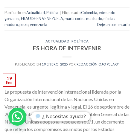
Publicado en
Actualidad
,
Política
|
Etiquetado
Colombia
,
edmundo
gonzalez
,
FRAUDE EN VENEZUELA
,
maria corina machado
,
nicolas
maduro
,
petro
,
venezuela
Deje un comentario
ACTUALIDAD
,
POLÍTICA
ES HORA DE INTERVENIR
PUBLICADO EN
19 ENERO, 2025
POR
REDACCIÓN OJO PELAO'
19
Ene
La propuesta de intervención internacional liderada por la
Organización Internacional de las Naciones Unidas en
Venezuela, es urgente, legítima y legal. El 16 de septiembre de
2005, durante la Cumbre Mundial, la Asamblea General de las
¿ Necesitas ayuda?
Naciones Unidas adoptó la Resolución 60/1, un documento
que refleja los compromisos asumidos por los Estados