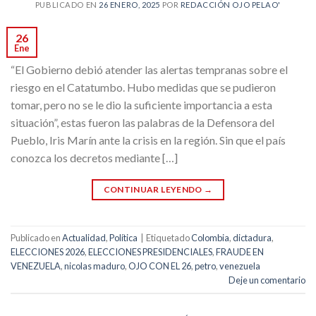
PUBLICADO EN
26 ENERO, 2025
POR
REDACCIÓN OJO PELAO'
26
Ene
“El Gobierno debió atender las alertas tempranas sobre el
riesgo en el Catatumbo. Hubo medidas que se pudieron
tomar, pero no se le dio la suficiente importancia a esta
situación”, estas fueron las palabras de la Defensora del
Pueblo, Iris Marín ante la crisis en la región. Sin que el país
conozca los decretos mediante […]
CONTINUAR LEYENDO
→
Publicado en
Actualidad
,
Política
|
Etiquetado
Colombia
,
dictadura
,
ELECCIONES 2026
,
ELECCIONES PRESIDENCIALES
,
FRAUDE EN
VENEZUELA
,
nicolas maduro
,
OJO CON EL 26
,
petro
,
venezuela
Deje un comentario