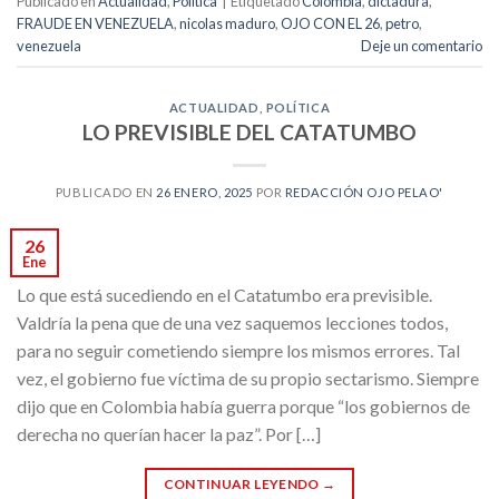
Publicado en
Actualidad
,
Política
|
Etiquetado
Colombia
,
dictadura
,
FRAUDE EN VENEZUELA
,
nicolas maduro
,
OJO CON EL 26
,
petro
,
venezuela
Deje un comentario
ACTUALIDAD
,
POLÍTICA
LO PREVISIBLE DEL CATATUMBO
PUBLICADO EN
26 ENERO, 2025
POR
REDACCIÓN OJO PELAO'
26
Ene
Lo que está sucediendo en el Catatumbo era previsible.
Valdría la pena que de una vez saquemos lecciones todos,
para no seguir cometiendo siempre los mismos errores. Tal
vez, el gobierno fue víctima de su propio sectarismo. Siempre
dijo que en Colombia había guerra porque “los gobiernos de
derecha no querían hacer la paz”. Por […]
CONTINUAR LEYENDO
→