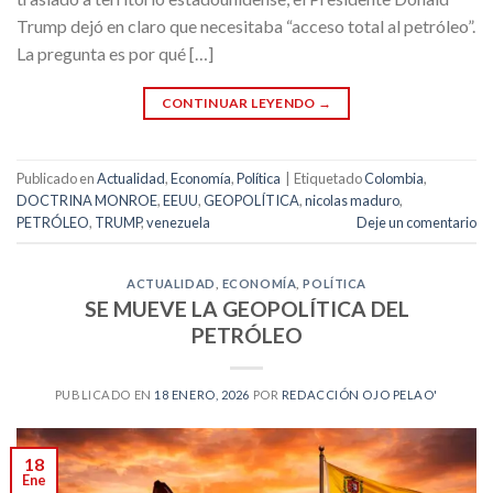
Trump dejó en claro que necesitaba “acceso total al petróleo”.
La pregunta es por qué […]
CONTINUAR LEYENDO
→
Publicado en
Actualidad
,
Economía
,
Política
|
Etiquetado
Colombia
,
DOCTRINA MONROE
,
EEUU
,
GEOPOLÍTICA
,
nicolas maduro
,
PETRÓLEO
,
TRUMP
,
venezuela
Deje un comentario
ACTUALIDAD
,
ECONOMÍA
,
POLÍTICA
SE MUEVE LA GEOPOLÍTICA DEL
PETRÓLEO
PUBLICADO EN
18 ENERO, 2026
POR
REDACCIÓN OJO PELAO'
18
Ene