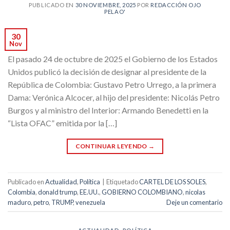
PUBLICADO EN
30 NOVIEMBRE, 2025
POR
REDACCIÓN OJO
PELAO'
30
Nov
El pasado 24 de octubre de 2025 el Gobierno de los Estados
Unidos publicó la decisión de designar al presidente de la
República de Colombia: Gustavo Petro Urrego, a la primera
Dama: Verónica Alcocer, al hijo del presidente: Nicolás Petro
Burgos y al ministro del Interior: Armando Benedetti en la
“Lista OFAC” emitida por la […]
CONTINUAR LEYENDO
→
Publicado en
Actualidad
,
Política
|
Etiquetado
CARTEL DE LOS SOLES
,
Colombia
,
donald trump
,
EE.UU.
,
GOBIERNO COLOMBIANO
,
nicolas
maduro
,
petro
,
TRUMP
,
venezuela
Deje un comentario