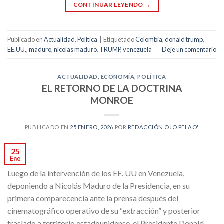
CONTINUAR LEYENDO
→
Publicado en
Actualidad
,
Política
|
Etiquetado
Colombia
,
donald trump
,
EE.UU.
,
maduro
,
nicolas maduro
,
TRUMP
,
venezuela
Deje un comentario
ACTUALIDAD
,
ECONOMÍA
,
POLÍTICA
EL RETORNO DE LA DOCTRINA
MONROE
PUBLICADO EN
25 ENERO, 2026
POR
REDACCIÓN OJO PELAO'
25
Ene
Luego de la intervención de los EE. UU en Venezuela,
deponiendo a Nicolás Maduro de la Presidencia, en su
primera comparecencia ante la prensa después del
cinematográfico operativo de su “extracción” y posterior
traslado a territorio estadounidense, el Presidente Donald