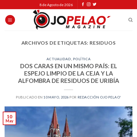
Skip
8 de Agosto de 2026
to
content
ARCHIVOS DE ETIQUETAS:
RESIDUOS
ACTUALIDAD
,
POLÍTICA
DOS CARAS EN UN MISMO PAÍS: EL
ESPEJO LIMPIO DE LA CEJA Y LA
ALFOMBRA DE RESIDUOS DE URIBÍA
PUBLICADO EN
10 MAYO, 2026
POR
REDACCIÓN OJO PELAO'
10
May