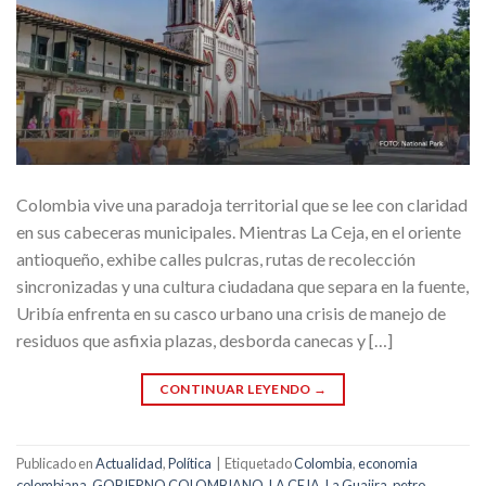
Colombia vive una paradoja territorial que se lee con claridad
en sus cabeceras municipales. Mientras La Ceja, en el oriente
antioqueño, exhibe calles pulcras, rutas de recolección
sincronizadas y una cultura ciudadana que separa en la fuente,
Uribía enfrenta en su casco urbano una crisis de manejo de
residuos que asfixia plazas, desborda canecas y […]
CONTINUAR LEYENDO
→
Publicado en
Actualidad
,
Política
|
Etiquetado
Colombia
,
economia
colombiana
,
GOBIERNO COLOMBIANO
,
LA CEJA
,
La Guajira
,
petro
,