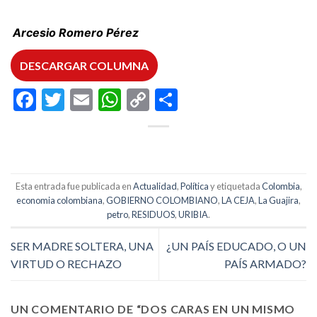
Arcesio Romero Pérez
DESCARGAR COLUMNA
Facebook
Twitter
Email
WhatsApp
Copy
Compartir
Link
Esta entrada fue publicada en
Actualidad
,
Política
y etiquetada
Colombia
,
economia colombiana
,
GOBIERNO COLOMBIANO
,
LA CEJA
,
La Guajira
,
petro
,
RESIDUOS
,
URIBIA
.
SER MADRE SOLTERA, UNA
¿UN PAÍS EDUCADO, O UN
VIRTUD O RECHAZO
PAÍS ARMADO?
UN COMENTARIO DE “
DOS CARAS EN UN MISMO