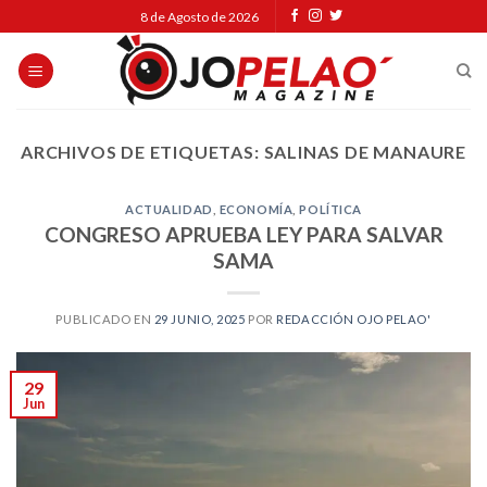
Skip
8 de Agosto de 2026
to
content
ARCHIVOS DE ETIQUETAS:
SALINAS DE MANAURE
ACTUALIDAD
,
ECONOMÍA
,
POLÍTICA
CONGRESO APRUEBA LEY PARA SALVAR
SAMA
PUBLICADO EN
29 JUNIO, 2025
POR
REDACCIÓN OJO PELAO'
29
Jun