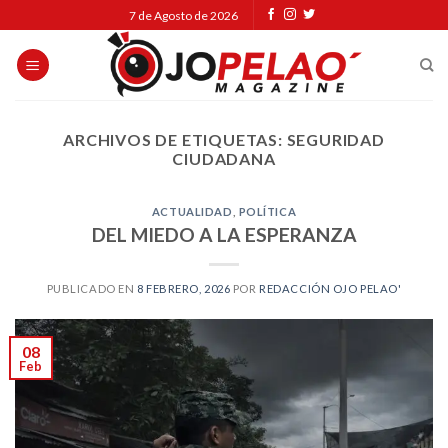
Skip
7 de Agosto de 2026
to
content
ARCHIVOS DE ETIQUETAS:
SEGURIDAD
CIUDADANA
ACTUALIDAD
,
POLÍTICA
DEL MIEDO A LA ESPERANZA
PUBLICADO EN
8 FEBRERO, 2026
POR
REDACCIÓN OJO PELAO'
08
Feb