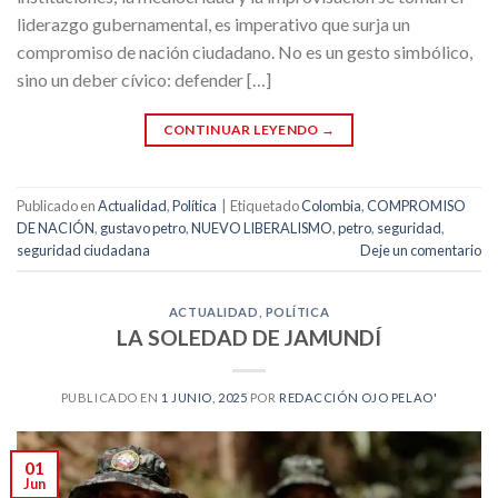
liderazgo gubernamental, es imperativo que surja un
compromiso de nación ciudadano. No es un gesto simbólico,
sino un deber cívico: defender […]
CONTINUAR LEYENDO
→
Publicado en
Actualidad
,
Política
|
Etiquetado
Colombia
,
COMPROMISO
DE NACIÓN
,
gustavo petro
,
NUEVO LIBERALISMO
,
petro
,
seguridad
,
seguridad ciudadana
Deje un comentario
ACTUALIDAD
,
POLÍTICA
LA SOLEDAD DE JAMUNDÍ
PUBLICADO EN
1 JUNIO, 2025
POR
REDACCIÓN OJO PELAO'
01
Jun