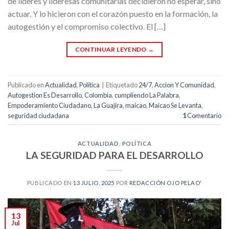
de líderes y lideresas comunitarias decidieron no esperar, sino
actuar. Y lo hicieron con el corazón puesto en la formación, la
autogestión y el compromiso colectivo. El […]
CONTINUAR LEYENDO
→
Publicado en
Actualidad
,
Política
|
Etiquetado
24/7
,
Accion Y Comunidad
,
Autogestion Es Desarrollo
,
Colombia
,
cumpliendo La Palabra
,
Empoderamiento Ciudadano
,
La Guajira
,
maicao
,
Maicao Se Levanta
,
seguridad ciudadana
1
Comentario
ACTUALIDAD
,
POLÍTICA
LA SEGURIDAD PARA EL DESARROLLO
PUBLICADO EN
13 JULIO, 2025
POR
REDACCIÓN OJO PELAO'
13
Jul