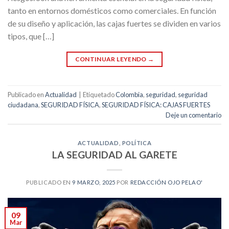
tanto en entornos domésticos como comerciales. En función
de su diseño y aplicación, las cajas fuertes se dividen en varios
tipos, que […]
CONTINUAR LEYENDO
→
Publicado en
Actualidad
|
Etiquetado
Colombia
,
seguridad
,
seguridad
ciudadana
,
SEGURIDAD FÍSICA
,
SEGURIDAD FÍSICA: CAJAS FUERTES
Deje un comentario
ACTUALIDAD
,
POLÍTICA
LA SEGURIDAD AL GARETE
PUBLICADO EN
9 MARZO, 2025
POR
REDACCIÓN OJO PELAO'
09
Mar