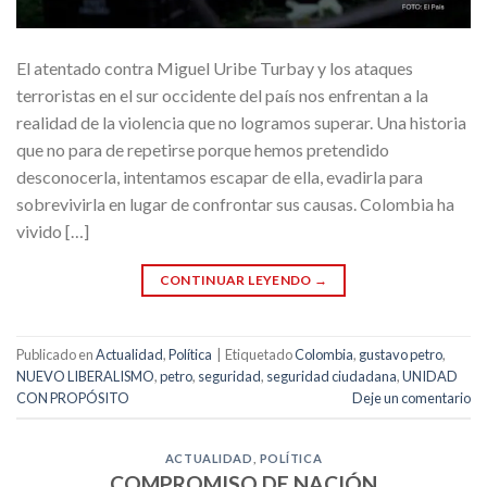
El atentado contra Miguel Uribe Turbay y los ataques
terroristas en el sur occidente del país nos enfrentan a la
realidad de la violencia que no logramos superar. Una historia
que no para de repetirse porque hemos pretendido
desconocerla, intentamos escapar de ella, evadirla para
sobrevivirla en lugar de confrontar sus causas. Colombia ha
vivido […]
CONTINUAR LEYENDO
→
Publicado en
Actualidad
,
Política
|
Etiquetado
Colombia
,
gustavo petro
,
NUEVO LIBERALISMO
,
petro
,
seguridad
,
seguridad ciudadana
,
UNIDAD
CON PROPÓSITO
Deje un comentario
ACTUALIDAD
,
POLÍTICA
COMPROMISO DE NACIÓN