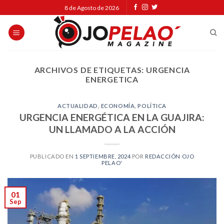
Skip
8 de Agosto de 2026
to
content
ARCHIVOS DE ETIQUETAS:
URGENCIA
ENERGETICA
ACTUALIDAD
,
ECONOMÍA
,
POLÍTICA
URGENCIA ENERGÉTICA EN LA GUAJIRA:
UN LLAMADO A LA ACCIÓN
PUBLICADO EN
1 SEPTIEMBRE, 2024
POR
REDACCIÓN OJO
PELAO'
01
Sep