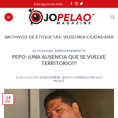
Skip
8 de Agosto de 2026
to
content
ARCHIVOS DE ETIQUETAS:
VEEDURIA CIUDADANA
ACTUALIDAD
,
EMPODERAMIENTO
PEPO: ¡UNA AUSENCIA QUE SE VUELVE
TERRITORIO!!!
PUBLICADO EN
14 DICIEMBRE, 2025
POR
REDACCIÓN OJO
PELAO'
14
Dic