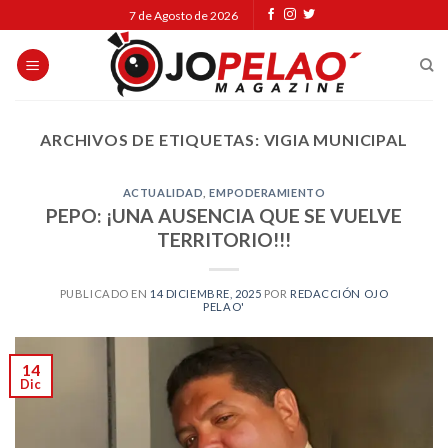
Skip
7 de Agosto de 2026
to
content
ARCHIVOS DE ETIQUETAS:
VIGIA MUNICIPAL
ACTUALIDAD
,
EMPODERAMIENTO
PEPO: ¡UNA AUSENCIA QUE SE VUELVE
TERRITORIO!!!
PUBLICADO EN
14 DICIEMBRE, 2025
POR
REDACCIÓN OJO
PELAO'
14
Dic