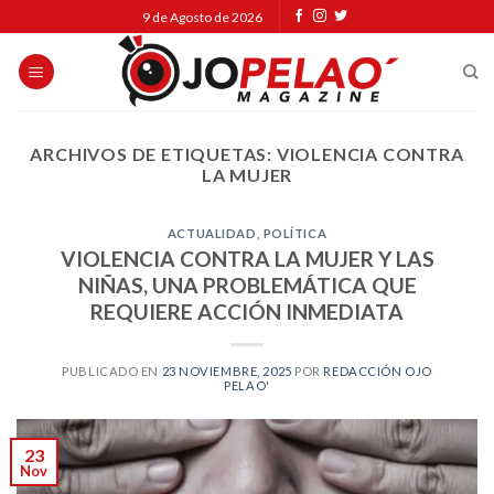
Skip
9 de Agosto de 2026
to
content
ARCHIVOS DE ETIQUETAS:
VIOLENCIA CONTRA
LA MUJER
ACTUALIDAD
,
POLÍTICA
VIOLENCIA CONTRA LA MUJER Y LAS
NIÑAS, UNA PROBLEMÁTICA QUE
REQUIERE ACCIÓN INMEDIATA
PUBLICADO EN
23 NOVIEMBRE, 2025
POR
REDACCIÓN OJO
PELAO'
23
Nov