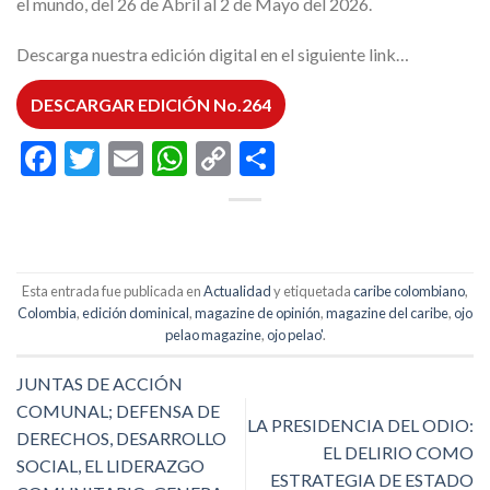
el mundo, del 26 de Abril al 2 de Mayo del 2026.
Descarga nuestra edición digital en el siguiente link…
DESCARGAR EDICIÓN No.264
Facebook
Twitter
Email
WhatsApp
Copy
Compartir
Link
Esta entrada fue publicada en
Actualidad
y etiquetada
caribe colombiano
,
Colombia
,
edición dominical
,
magazine de opinión
,
magazine del caribe
,
ojo
pelao magazine
,
ojo pelao'
.
JUNTAS DE ACCIÓN
COMUNAL; DEFENSA DE
LA PRESIDENCIA DEL ODIO:
DERECHOS, DESARROLLO
EL DELIRIO COMO
SOCIAL, EL LIDERAZGO
ESTRATEGIA DE ESTADO