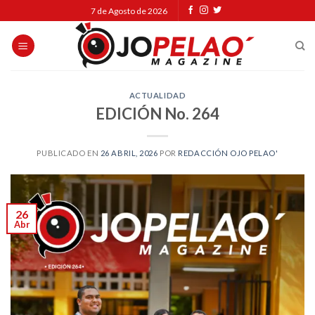
Skip
7 de Agosto de 2026
to
content
ACTUALIDAD
EDICIÓN No. 264
PUBLICADO EN
26 ABRIL, 2026
POR
REDACCIÓN OJO PELAO'
26
Abr