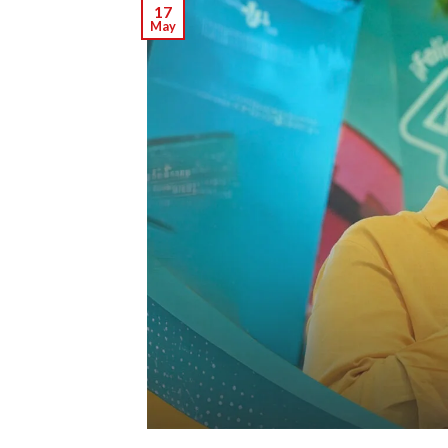
17
May