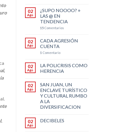
nto
¿SUPO NOOOO? +
02
turo
Ago
LAS @ EN
TENDENCIA
15
Comentarios
CADA AGRESIÓN
02
Ago
CUENTA
1
Comentario
ca
LA POLICRISIS COMO
02
al,
Ago
HERENCIA
ia
SAN JUAN, UN
02
Ago
ENCLAVE TURÍSTICO
Y CULTURAL RUMBO
al.
A LA
ente
DIVERSIFICACION
DECIBELES
l.
02
Ago