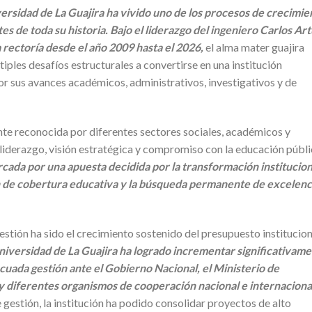
versidad de La Guajira ha vivido uno de los procesos de crecimie
es de toda su historia. Bajo el liderazgo del ingeniero Carlos Ar
a rectoría desde el año 2009 hasta el 2026,
el alma mater guajira
iples desafíos estructurales a convertirse en una institución
por sus avances académicos, administrativos, investigativos y de
nte reconocida por diferentes sectores sociales, académicos y
iderazgo, visión estratégica y compromiso con la educación públi
cada por una apuesta decidida por la transformación institucion
ión de cobertura educativa y la búsqueda permanente de excelenc
tión ha sido el crecimiento sostenido del presupuesto institucion
 Universidad de La Guajira ha logrado incrementar significativam
uada gestión ante el Gobierno Nacional, el Ministerio de
y diferentes organismos de cooperación nacional e internaciona
 gestión, la institución ha podido consolidar proyectos de alto