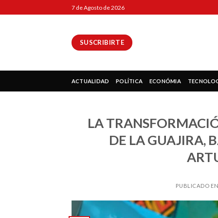
Skip
7 de Agosto de 2026
to
content
SUSCRIBIRTE
ok
ACTUALIDAD
POLÍTICA
ECONÓMIA
TECNOLO
LA TRANSFORMACIÓN
pp
DE LA GUAJIRA, 
ARTU
ir
PUBLICADO E