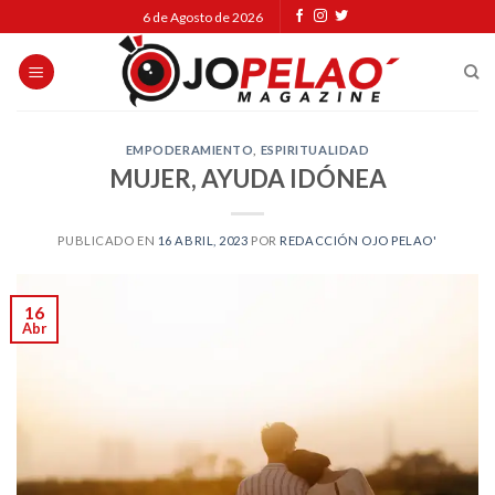
Skip
6 de Agosto de 2026
to
content
EMPODERAMIENTO
,
ESPIRITUALIDAD
MUJER, AYUDA IDÓNEA
PUBLICADO EN
16 ABRIL, 2023
POR
REDACCIÓN OJO PELAO'
16
Abr