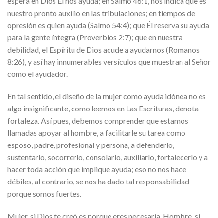
espera en Dios Él nos ayuda; en Salmo 46:1, nos indica que es
nuestro pronto auxilio en las tribulaciones; en tiempos de
opresión es quien ayuda (Salmo 54:4); que Él reserva su ayuda
para la gente íntegra (Proverbios 2:7); que en nuestra
debilidad, el Espíritu de Dios acude a ayudarnos (Romanos
8:26), y así hay innumerables versículos que muestran al Señor
como el ayudador.
En tal sentido, el diseño de la mujer como ayuda idónea no es
algo insignificante, como leemos en Las Escrituras, denota
fortaleza. Así pues, debemos comprender que estamos
llamadas apoyar al hombre, a facilitarle su tarea como
esposo, padre, profesional y persona, a defenderlo,
sustentarlo, socorrerlo, consolarlo, auxiliarlo, fortalecerlo y a
hacer toda acción que implique ayuda; eso no nos hace
débiles, al contrario, se nos ha dado tal responsabilidad
porque somos fuertes.
Mujer, si Dios te creó es porque eres necesaria. Hombre, si