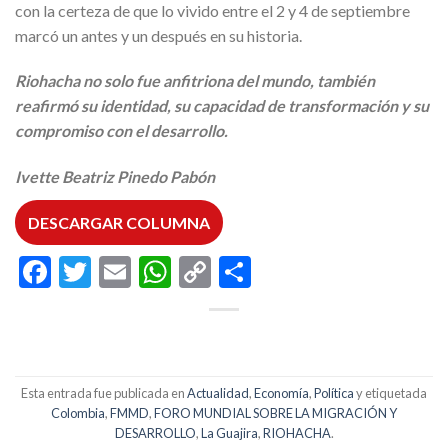
con la certeza de que lo vivido entre el 2 y 4 de septiembre
marcó un antes y un después en su historia.
Riohacha no solo fue anfitriona del mundo, también
reafirmó su identidad, su capacidad de transformación y su
compromiso con el desarrollo.
Ivette Beatriz Pinedo Pabón
DESCARGAR COLUMNA
Facebook
Twitter
Email
WhatsApp
Copy
Compartir
Link
Esta entrada fue publicada en
Actualidad
,
Economía
,
Política
y etiquetada
Colombia
,
FMMD
,
FORO MUNDIAL SOBRE LA MIGRACIÓN Y
DESARROLLO
,
La Guajira
,
RIOHACHA
.