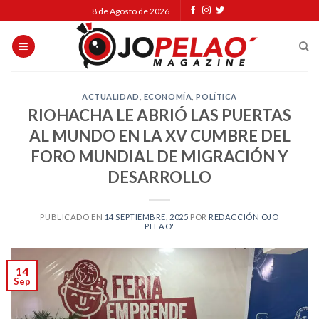
Skip
8 de Agosto de 2026
to
content
ACTUALIDAD
,
ECONOMÍA
,
POLÍTICA
RIOHACHA LE ABRIÓ LAS PUERTAS
AL MUNDO EN LA XV CUMBRE DEL
FORO MUNDIAL DE MIGRACIÓN Y
DESARROLLO
PUBLICADO EN
14 SEPTIEMBRE, 2025
POR
REDACCIÓN OJO
PELAO'
14
Sep