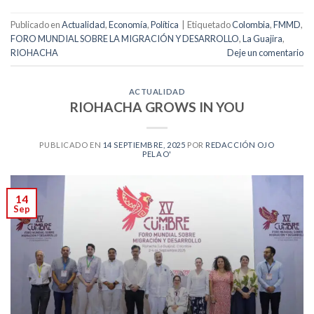
Publicado en
Actualidad
,
Economía
,
Política
|
Etiquetado
Colombia
,
FMMD
,
FORO MUNDIAL SOBRE LA MIGRACIÓN Y DESARROLLO
,
La Guajira
,
RIOHACHA
Deje un comentario
ACTUALIDAD
RIOHACHA GROWS IN YOU
PUBLICADO EN
14 SEPTIEMBRE, 2025
POR
REDACCIÓN OJO
PELAO'
14
Sep