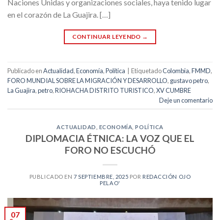
Naciones Unidas y organizaciones sociales, haya tenido lugar
en el corazón de La Guajira. […]
CONTINUAR LEYENDO
→
Publicado en
Actualidad
,
Economía
,
Política
|
Etiquetado
Colombia
,
FMMD
,
FORO MUNDIAL SOBRE LA MIGRACIÓN Y DESARROLLO
,
gustavo petro
,
La Guajira
,
petro
,
RIOHACHA DISTRITO TURISTICO
,
XV CUMBRE
Deje un comentario
ACTUALIDAD
,
ECONOMÍA
,
POLÍTICA
DIPLOMACIA ÉTNICA: LA VOZ QUE EL
FORO NO ESCUCHÓ
PUBLICADO EN
7 SEPTIEMBRE, 2025
POR
REDACCIÓN OJO
PELAO'
07