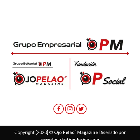
Copyright [2020] ©
Ojo Pelao´ Magazine
Diseñado por
www.lmarketingdesign.com