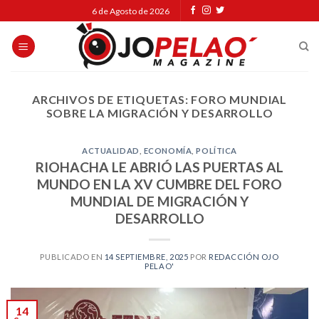
Skip
6 de Agosto de 2026
to
content
ARCHIVOS DE ETIQUETAS:
FORO MUNDIAL
SOBRE LA MIGRACIÓN Y DESARROLLO
ACTUALIDAD
,
ECONOMÍA
,
POLÍTICA
RIOHACHA LE ABRIÓ LAS PUERTAS AL
MUNDO EN LA XV CUMBRE DEL FORO
MUNDIAL DE MIGRACIÓN Y
DESARROLLO
PUBLICADO EN
14 SEPTIEMBRE, 2025
POR
REDACCIÓN OJO
PELAO'
14