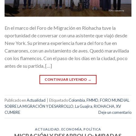
En el marco del Foro de Migración en Riohacha tuve la
oportunidad de conversar con una asistente que viajó desde
New York. Su primera experiencia fuera del foro fue en
Camarones, con un avistamiento de aves. Quedó maravillada
con los flamencos. Con el paso de los días en la ciudad, poco
antes de su partida, […]
CONTINUAR LEYENDO
→
Publicado en
Actualidad
|
Etiquetado
Colombia
,
FMMD
,
FORO MUNDIAL
SOBRE LA MIGRACIÓN Y DESARROLLO
,
La Guajira
,
RIOHACHA
,
XV
CUMBRE
Deje un comentario
ACTUALIDAD
,
ECONOMÍA
,
POLÍTICA
MIGRACIÓN Y DESARROLLO: MIRADAS