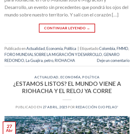
Desarrollo, un evento sin precedentes que pondrá los ojos del
mundo sobre nuestro territorio. Y salí con el corazón […]
CONTINUAR LEYENDO
→
Publicado en
Actualidad
,
Economía
,
Política
|
Etiquetado
Colombia
,
FMMD
,
FORO MUNDIAL SOBRE LA MIGRACIÓN Y DESARROLLO
,
GENARO
REDONDO
,
La Guajira
,
petro
,
RIOHACHA
Deje un comentario
ACTUALIDAD
,
ECONOMÍA
,
POLÍTICA
¿ESTAMOS LISTOS? EL MUNDO VIENE A
RIOHACHA Y EL RELOJ YA CORRE
PUBLICADO EN
27 ABRIL, 2025
POR
REDACCIÓN OJO PELAO'
27
Abr