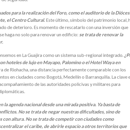
dos para la realización del Foro, como el auditorio de la Diócesi
te, el Centro Cultural.
Este último, símbolo del patrimonio local, 
ado de deterioro. Es momento de rescatarlo con una inversión que
e haga no solo para renovar un edificio:
se trata de renovar la
r.
pensemos en La Guajira como un sistema sub-regional integrado.
¿P
con hoteles de lujo en Mayapo, Palomino o el Hotel Waya en
a de Riohacha, una distancia perfectamente comparable con los
entos en ciudades como Bogotá, Medellín o Barranquilla. La clave 
el acompañamiento de las autoridades policivas y militares para
diplomáticas.
en la agenda nacional desde una mirada positiva. Ya basta de
onflictos. No se trata de negar nuestras dificultades, sino de
 con altura. No se trata de competir con ciudades como
entralizar el caribe, de abrirle espacio a otros territorios que