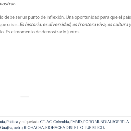
mostrar.
o debe ser un punto de inflexión. Una oportunidad para que el país
ue crisis.
Es historia, es diversidad, es frontera viva, es cultura 
lo. Es el momento de demostrarlo juntos.
p
artir
mía
,
Política
y etiquetada
CELAC
,
Colombia
,
FMMD
,
FORO MUNDIAL SOBRE LA
 Guajira
,
petro
,
RIOHACHA
,
RIOHACHA DISTRITO TURISTICO
.