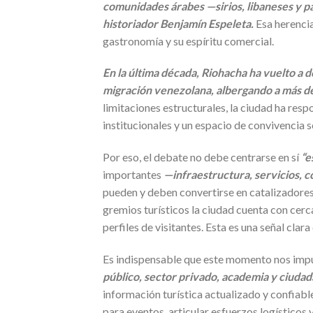
comunidades árabes —sirios, libaneses y pa
historiador Benjamín Espeleta.
Esa herencia
gastronomía y su espíritu comercial.
En la última década, Riohacha ha vuelto a 
migración venezolana, albergando a más de
limitaciones estructurales, la ciudad ha res
institucionales y un espacio de convivencia s
Por eso, el debate no debe centrarse en sí
“e
importantes
—infraestructura, servicios, 
pueden y deben convertirse en catalizadores 
gremios turísticos la ciudad cuenta con cer
perfiles de visitantes. Esta es una señal clar
Es indispensable que este momento nos impuls
público, sector privado, academia y ciudad
información turística actualizado y confiab
para eventos, articular esfuerzos logísticos 