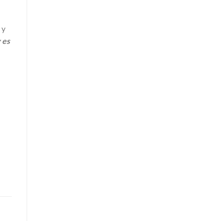
 y
y es