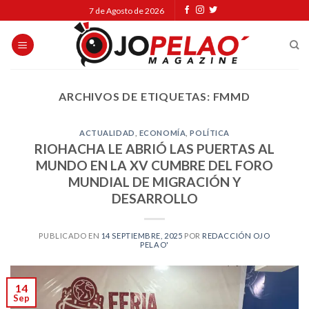
Skip
7 de Agosto de 2026
to
content
ARCHIVOS DE ETIQUETAS:
FMMD
ACTUALIDAD
,
ECONOMÍA
,
POLÍTICA
RIOHACHA LE ABRIÓ LAS PUERTAS AL
MUNDO EN LA XV CUMBRE DEL FORO
MUNDIAL DE MIGRACIÓN Y
DESARROLLO
PUBLICADO EN
14 SEPTIEMBRE, 2025
POR
REDACCIÓN OJO
PELAO'
14
Sep