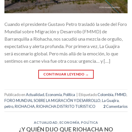
Cuando el presidente Gustavo Petro trasladó la sede del Foro
Mundial sobre Migración y Desarrollo (FMMD) de
Barranquilla a Riohacha, nos sacudió una mezcla de orgullo,
expectativa y alerta profunda. Por primera vez, La Guajira
será escenario global. Pero más allá de la emoción, lo que
sentimos en carne viva fue otra cosa: urgencia… y […]
CONTINUAR LEYENDO
→
Publicado en
Actualidad
,
Economía
,
Política
|
Etiquetado
Colombia
,
FMMD
,
FORO MUNDIAL SOBRE LA MIGRACIÓN Y DESARROLLO
,
La Guajira
,
petro
,
RIOHACHA
,
RIOHACHA DISTRITO TURISTICO
2
Comentarios
ACTUALIDAD
,
ECONOMÍA
,
POLÍTICA
¿Y QUIÉN DIJO QUE RIOHACHA NO