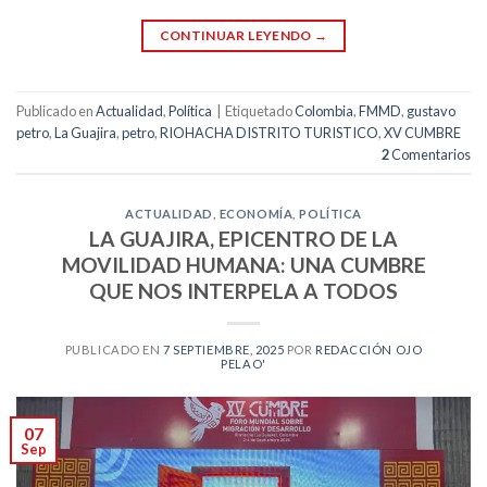
CONTINUAR LEYENDO
→
Publicado en
Actualidad
,
Política
|
Etiquetado
Colombia
,
FMMD
,
gustavo
petro
,
La Guajira
,
petro
,
RIOHACHA DISTRITO TURISTICO
,
XV CUMBRE
2
Comentarios
ACTUALIDAD
,
ECONOMÍA
,
POLÍTICA
LA GUAJIRA, EPICENTRO DE LA
MOVILIDAD HUMANA: UNA CUMBRE
QUE NOS INTERPELA A TODOS
PUBLICADO EN
7 SEPTIEMBRE, 2025
POR
REDACCIÓN OJO
PELAO'
07
Sep