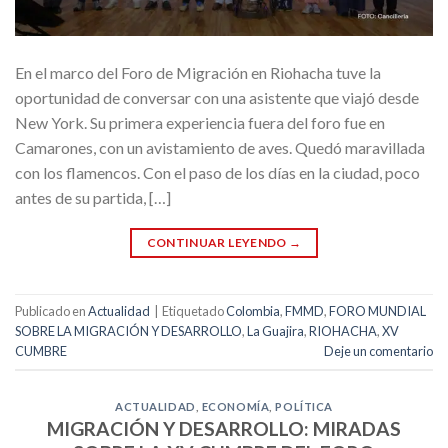
En el marco del Foro de Migración en Riohacha tuve la
oportunidad de conversar con una asistente que viajó desde
New York. Su primera experiencia fuera del foro fue en
Camarones, con un avistamiento de aves. Quedó maravillada
con los flamencos. Con el paso de los días en la ciudad, poco
antes de su partida, […]
CONTINUAR LEYENDO
→
Publicado en
Actualidad
|
Etiquetado
Colombia
,
FMMD
,
FORO MUNDIAL
SOBRE LA MIGRACIÓN Y DESARROLLO
,
La Guajira
,
RIOHACHA
,
XV
CUMBRE
Deje un comentario
ACTUALIDAD
,
ECONOMÍA
,
POLÍTICA
MIGRACIÓN Y DESARROLLO: MIRADAS