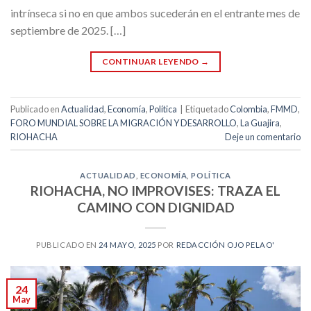
intrínseca si no en que ambos sucederán en el entrante mes de
septiembre de 2025. […]
CONTINUAR LEYENDO
→
Publicado en
Actualidad
,
Economía
,
Política
|
Etiquetado
Colombia
,
FMMD
,
FORO MUNDIAL SOBRE LA MIGRACIÓN Y DESARROLLO
,
La Guajira
,
RIOHACHA
Deje un comentario
ACTUALIDAD
,
ECONOMÍA
,
POLÍTICA
RIOHACHA, NO IMPROVISES: TRAZA EL
CAMINO CON DIGNIDAD
PUBLICADO EN
24 MAYO, 2025
POR
REDACCIÓN OJO PELAO'
24
May