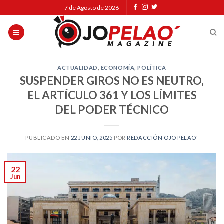
Skip
7 de Agosto de 2026
to
content
ACTUALIDAD
,
ECONOMÍA
,
POLÍTICA
SUSPENDER GIROS NO ES NEUTRO,
EL ARTÍCULO 361 Y LOS LÍMITES
DEL PODER TÉCNICO
PUBLICADO EN
22 JUNIO, 2025
POR
REDACCIÓN OJO PELAO'
22
Jun