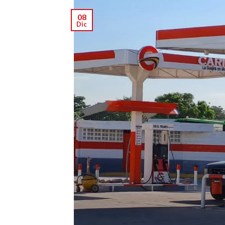
08
Dic