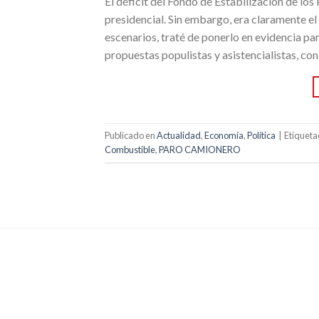
El déficit del Fondo de Estabilización de l
presidencial. Sin embargo, era claramente el 
escenarios, traté de ponerlo en evidencia pa
propuestas populistas y asistencialistas, con
Publicado en
Actualidad
,
Economía
,
Política
|
Etiquet
Combustible
,
PARO CAMIONERO