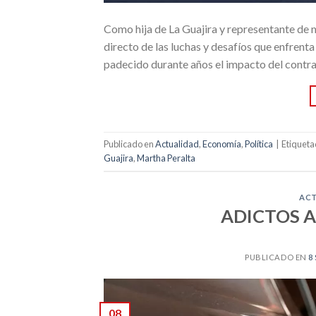
Como hija de La Guajira y representante de 
directo de las luchas y desafíos que enfrent
padecido durante años el impacto del contrab
Publicado en
Actualidad
,
Economía
,
Política
|
Etiquet
Guajira
,
Martha Peralta
AC
ADICTOS A
PUBLICADO EN
8
08