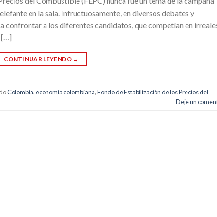
os Precios del Combustible (FEPC) nunca fue un tema de la campaña
elefante en la sala. Infructuosamente, en diversos debates y
ra confrontar a los diferentes candidatos, que competían en irreale
 […]
CONTINUAR LEYENDO
→
ado
Colombia
,
economia colombiana
,
Fondo de Estabilización de los Precios del
Deje un coment