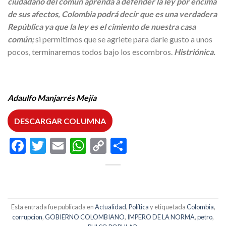
ciudadano del común aprenda a defender la ley por encima
de sus afectos, Colombia podrá decir que es una verdadera
República ya que la ley es el cimiento de nuestra casa
común;
si permitimos que se agriete para darle gusto a unos
pocos, terminaremos todos bajo los escombros.
Histriónica.
Adaulfo Manjarrés Mejía
DESCARGAR COLUMNA
Facebook
Twitter
Email
WhatsApp
Copy
Compartir
Link
Esta entrada fue publicada en
Actualidad
,
Política
y etiquetada
Colombia
,
corrupcion
,
GOBIERNO COLOMBIANO
,
IMPERO DE LA NORMA
,
petro
,