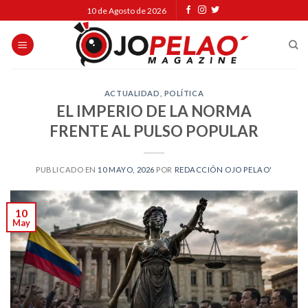
Skip
10 de Agosto de 2026
to
content
ACTUALIDAD
,
POLÍTICA
EL IMPERIO DE LA NORMA
FRENTE AL PULSO POPULAR
PUBLICADO EN
10 MAYO, 2026
POR
REDACCIÓN OJO PELAO'
10
May