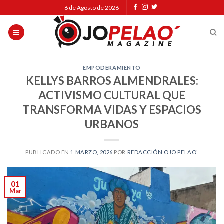
Skip
6 de Agosto de 2026
to
content
EMPODERAMIENTO
KELLYS BARROS ALMENDRALES:
ACTIVISMO CULTURAL QUE
TRANSFORMA VIDAS Y ESPACIOS
URBANOS
PUBLICADO EN
1 MARZO, 2026
POR
REDACCIÓN OJO PELAO'
01
Mar