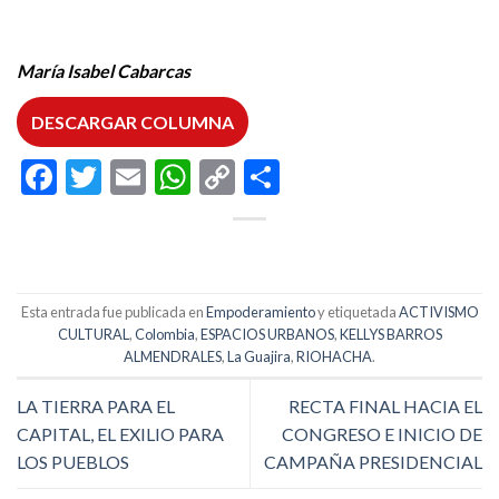
María Isabel Cabarcas
DESCARGAR COLUMNA
Facebook
Twitter
Email
WhatsApp
Copy
Compartir
Link
Esta entrada fue publicada en
Empoderamiento
y etiquetada
ACTIVISMO
CULTURAL
,
Colombia
,
ESPACIOS URBANOS
,
KELLYS BARROS
ALMENDRALES
,
La Guajira
,
RIOHACHA
.
LA TIERRA PARA EL
RECTA FINAL HACIA EL
CAPITAL, EL EXILIO PARA
CONGRESO E INICIO DE
LOS PUEBLOS
CAMPAÑA PRESIDENCIAL