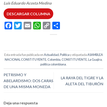
Luis Eduardo Acosta Medina
DESCARGAR COLUMNA
Facebook
Twitter
Email
WhatsApp
Copy
Compartir
Link
Esta entrada fue publicada en
Actualidad
,
Política
y etiquetada
ASAMBLEA
NACIONAL CONSTITUYENTE
,
Colombia
,
CONSTITUYENTE
,
La Guajira
,
politica colombiana
.
PETRISMO Y
LA RAYA DEL TIGRE Y LA
ABELARDISMO: DOS CARAS
ALETA DEL TIBURÓN
DE UNA MISMA MONEDA
Deja una respuesta