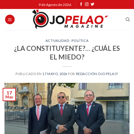
Skip
9 de Agosto de 2026
to
content
ACTUALIDAD
,
POLÍTICA
¿LA CONSTITUYENTE?… ¿CUÁL ES
EL MIEDO?
PUBLICADO EN
17 MAYO, 2026
POR
REDACCIÓN OJO PELAO'
17
May