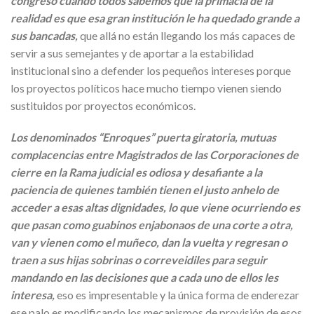
congreso cuando todos sabemos que la primacía de la
realidad es que esa gran institución le ha quedado grande a
sus bancadas,
que allá no están llegando los más capaces de
servir a sus semejantes y de aportar a la estabilidad
institucional sino a defender los pequeños intereses porque
los proyectos políticos hace mucho tiempo vienen siendo
sustituidos por proyectos económicos.
Los denominados “Enroques” puerta giratoria, mutuas
complacencias entre Magistrados de las Corporaciones de
cierre en la Rama judicial es odiosa y desafiante a la
paciencia de quienes también tienen el justo anhelo de
acceder a esas altas dignidades, lo que viene ocurriendo es
que pasan como guabinos enjabonaos de una corte a otra,
van y vienen como el muñeco, dan la vuelta y regresan o
traen a sus hijas sobrinas o correveidiles para seguir
mandando en las decisiones que a cada uno de ellos les
interesa,
eso es impresentable y la única forma de enderezar
ese palo es modificando los mecanismos de provisión de esos