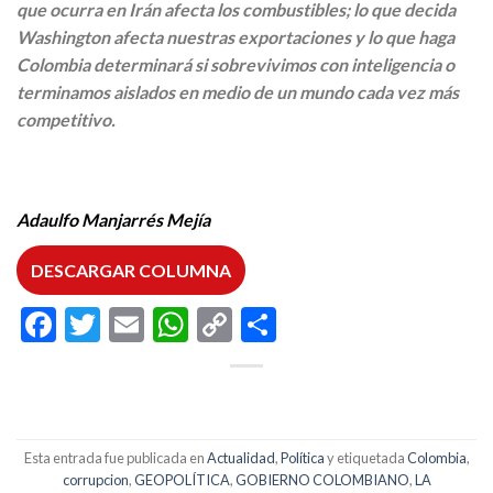
que ocurra en Irán afecta los combustibles; lo que decida
Washington afecta nuestras exportaciones y lo que haga
Colombia determinará si sobrevivimos con inteligencia o
terminamos aislados en medio de un mundo cada vez más
competitivo.
Adaulfo Manjarrés Mejía
DESCARGAR COLUMNA
Facebook
Twitter
Email
WhatsApp
Copy
Compartir
Link
Esta entrada fue publicada en
Actualidad
,
Política
y etiquetada
Colombia
,
corrupcion
,
GEOPOLÍTICA
,
GOBIERNO COLOMBIANO
,
LA