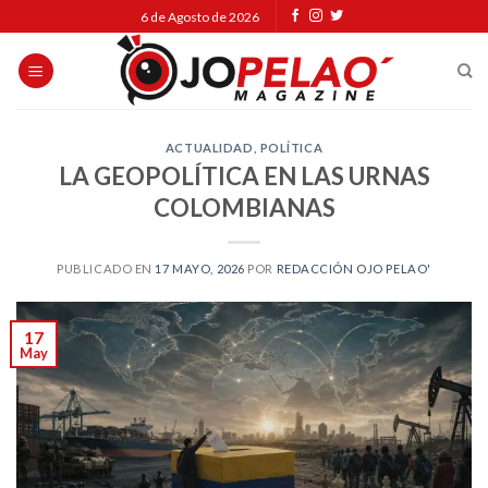
Skip
6 de Agosto de 2026
to
content
ACTUALIDAD
,
POLÍTICA
LA GEOPOLÍTICA EN LAS URNAS
COLOMBIANAS
PUBLICADO EN
17 MAYO, 2026
POR
REDACCIÓN OJO PELAO'
17
May