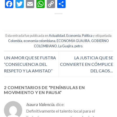
Facebook
Twitter
Email
WhatsApp
Copy
Compartir
Link
Esta entrada fue publicada en
Actualidad
,
Economía
,
Política
y etiquetada
Colombia
,
economia colombiana
,
ECONOMIA GUAJIRA
,
GOBIERNO
COLOMBIANO
,
La Guajira
,
petro
.
UN AMOR QUE SE FUSTRA
LA JUSTICIA QUE SE
“CONSECUENCIA DEL
CONVIERTE EN CÓMPLICE
RESPETO Y LA AMISTAD”
DEL CAOS…
2 COMENTARIOS DE “
PENÍNSULAS EN
MOVIMIENTO Y EN PAUSA
”
Isaura Valencia.
dice:
Definitivamente el talento local para el