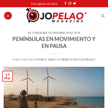
Skip
8 de Agosto de 2026
to
content
ACTUALIDAD
,
ECONOMÍA
,
POLÍTICA
PENÍNSULAS EN MOVIMIENTO Y
EN PAUSA
PUBLICADO EN
17 MAYO, 2026
POR
REDACCIÓN OJO PELAO'
17
May